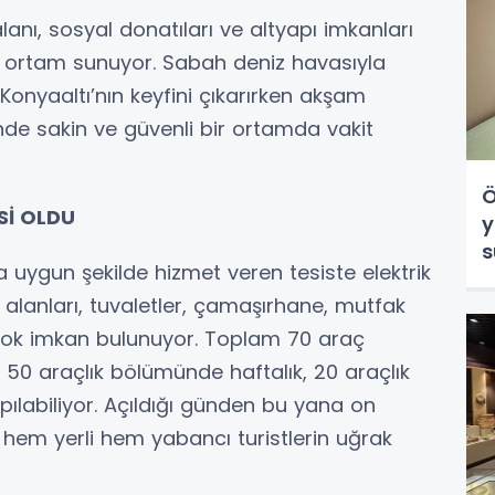
anı, sosyal donatıları ve altyapı imkanları
bir ortam sunuyor. Sabah deniz havasıyla
Konyaaltı’nın keyfini çıkarırken akşam
nde sakin ve güvenli bir ortamda vakit
Ö
Sİ OLDU
y
s
na uygun şekilde hizmet veren tesiste elektrik
ş alanları, tuvaletler, çamaşırhane, mutfak
irçok imkan bulunuyor. Toplam 70 araç
 50 araçlık bölümünde haftalık, 20 araçlık
ılabiliyor. Açıldığı günden bu yana on
s, hem yerli hem yabancı turistlerin uğrak