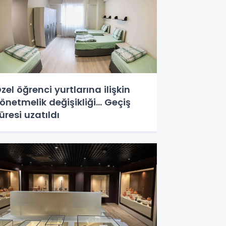
zel öğrenci yurtlarına ilişkin
önetmelik değişikliği... Geçiş
üresi uzatıldı