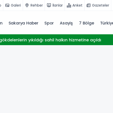
o
Galeri
Rehber
İlanlar
Anket
Gazeteler
m
Sakarya Haber
Spor
Asayiş
7 Bölge
Türki
ökdelenlerin yıkıldığı sahil halkın hizmetine açıldı