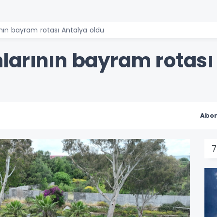
nın bayram rotası Antalya oldu
larının bayram rotası
Abon
7