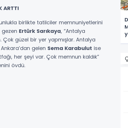
K ARTTI
D
lukla birlikte tatilciler memnuniyetlerini
M
yi gezen
Ertürk Sarıkaya
, “Antalya
y
. Çok güzel bir yer yapmışlar. Antalya
 Ankara’dan gelen
Sema Karabulut
ise
tfağı, her şeyi var. Çok memnun kaldık”
Ç
enini övdü.