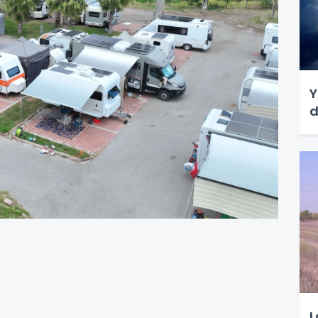
Y
d
L