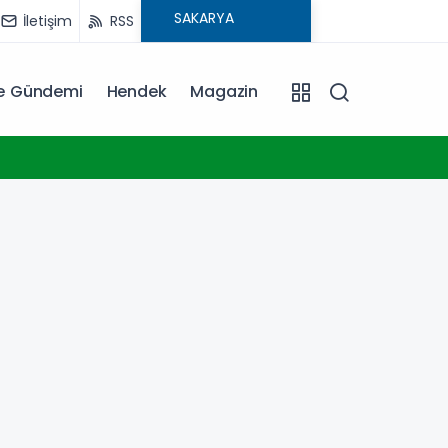
İletişim
RSS
ye Gündemi
Hendek
Magazin
11:38
Çocukl