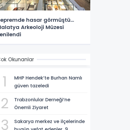
epremde hasar görmüştü...
alatya Arkeoloji Müzesi
enilendi
ok Okunanlar
1
MHP Hendek’te Burhan Namlı
güven tazeledi
2
Trabzonlular Derneği’ne
Önemli Ziyaret
3
Sakarya merkez ve ilçelerinde
bugün vefat edenler. 9