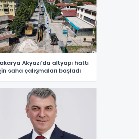
akarya Akyazı’da altyapı hattı
çin saha çalışmaları başladı