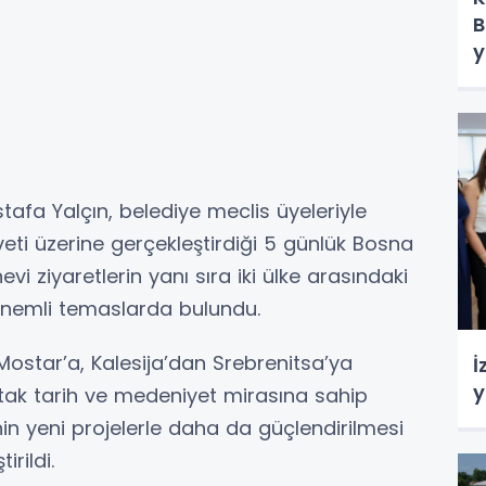
B
y
tafa Yalçın, belediye meclis üyeleriyle
aveti üzerine gerçekleştirdiği 5 günlük Bosna
i ziyaretlerin yanı sıra iki ülke arasındaki
nemli temaslarda bulundu.
ostar’a, Kalesija’dan Srebrenitsa’ya
İ
y
k tarih ve medeniyet mirasına sahip
rinin yeni projelerle daha da güçlendirilmesi
rildi.