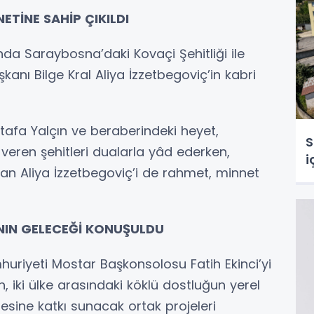
NETİNE SAHİP ÇIKILDI
nda Saraybosna’daki Kovaçi Şehitliği ile
nı Bilge Kral Aliya İzzetbegoviç’in kabri
tafa Yalçın ve beraberindeki heyet,
S
veren şehitleri dualarla yâd ederken,
i
n Aliya İzzetbegoviç’i de rahmet, minnet
IN GELECEĞİ KONUŞULDU
riyeti Mostar Başkonsolosu Fatih Ekinci’yi
 iki ülke arasındaki köklü dostluğun yerel
sine katkı sunacak ortak projeleri