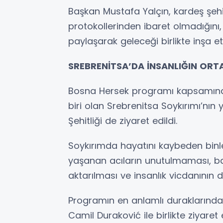
Başkan Mustafa Yalçın, kardeş şehir
protokollerinden ibaret olmadığını, ş
paylaşarak geleceği birlikte inşa 
SREBRENİTSA’DA İNSANLIĞIN ORT
Bosna Hersek programı kapsamında 
biri olan Srebrenitsa Soykırımı’nı
Şehitliği de ziyaret edildi.
Soykırımda hayatını kaybeden binle
yaşanan acıların unutulmaması, bar
aktarılması ve insanlık vicdanının d
Programın en anlamlı duraklarından
Camil Duraković ile birlikte ziyar