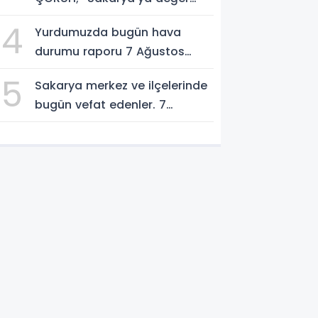
katan bir üniversite inşa
4
Yurdumuzda bugün hava
etmek istiyorum”
durumu raporu 7 Ağustos
2026
5
Sakarya merkez ve ilçelerinde
bugün vefat edenler. 7
Ağustos 2026