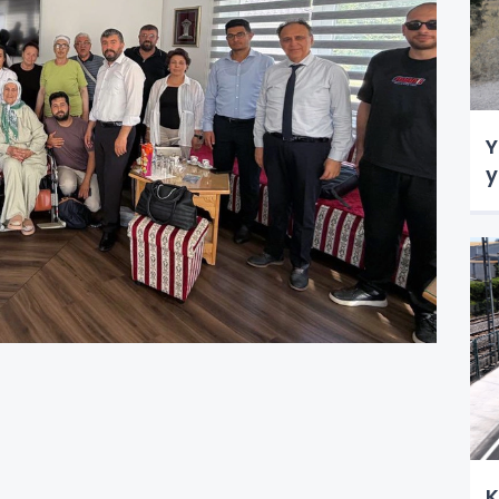
Y
y
K