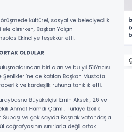
rüşmede kültürel, sosyal ve belediyecilik
İ
b
ri ele alınırken, Başkan Yalçın
b
solos Ekinci’ye teşekkür etti.
E ORTAK OLDULAR
Ç
uşmalarından biri olan ve bu yıl 516’ncısı
Şenlikleri’ne de katılan Başkan Mustafa
eraberlik ve kardeşlik ruhuna tanıklık etti.
araybosna Büyükelçisi Emin Akseki, 26 ve
ekili Ahmet Hamdi Çamlı, Türkiye İzcilik
 Subaşı ve çok sayıda Boşnak vatandaşla
l coğrafyasının sınırlarla değil ortak