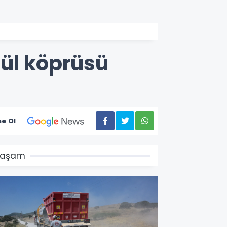
nül köprüsü
e Ol
Yaşam