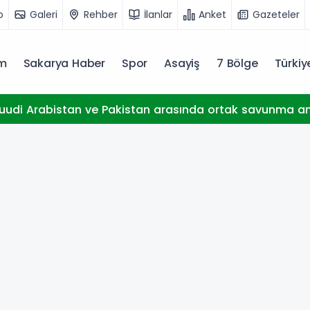
o
Galeri
Rehber
İlanlar
Anket
Gazeteler
m
Sakarya Haber
Spor
Asayiş
7 Bölge
Türki
Suudi Arabistan ve Pakistan arasında ortak savunma a