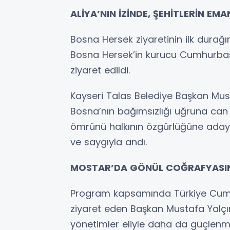
ALİYA’NIN İZİNDE, ŞEHİTLERİN EMA
Bosna Hersek ziyaretinin ilk durağı
Bosna Hersek’in kurucu Cumhurbaşka
ziyaret edildi.
Kayseri Talas Belediye Başkan Mus
Bosna’nın bağımsızlığı uğruna can 
ömrünü halkının özgürlüğüne adaya
ve saygıyla andı.
MOSTAR’DA GÖNÜL COĞRAFYASIN
Program kapsamında Türkiye Cumhu
ziyaret eden Başkan Mustafa Yalçın,
yönetimler eliyle daha da güçlenme