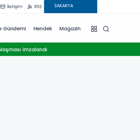
İletişim
RSS
ye Gündemi
Hendek
Magazin
15:09
nlaşması imzalandı
Deprem