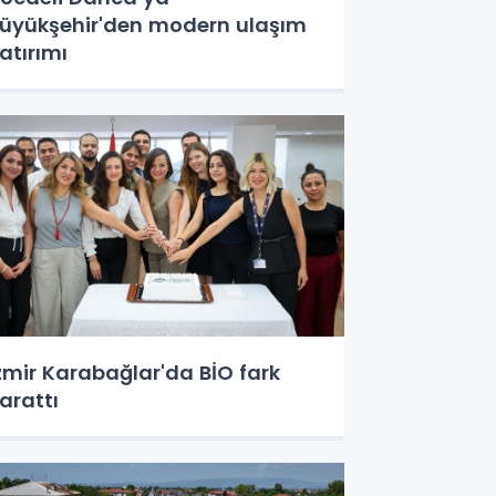
üyükşehir'den modern ulaşım
atırımı
zmir Karabağlar'da BİO fark
arattı