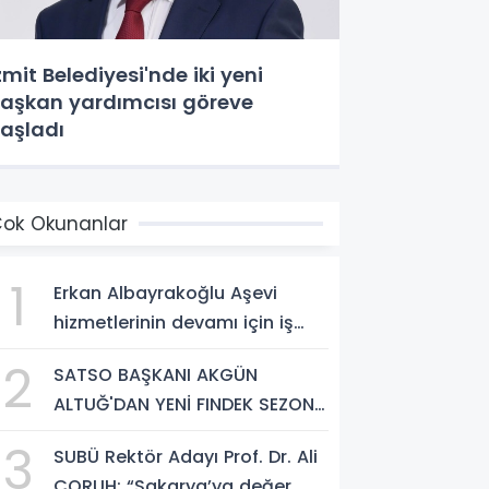
zmit Belediyesi'nde iki yeni
aşkan yardımcısı göreve
aşladı
ok Okunanlar
1
Erkan Albayrakoğlu Aşevi
hizmetlerinin devamı için iş
birliği protokolü imzalandı.
2
SATSO BAŞKANI AKGÜN
ALTUĞ'DAN YENİ FINDEK SEZONU
AÇIKLAMASI
3
SUBÜ Rektör Adayı Prof. Dr. Ali
ÇORUH; “Sakarya’ya değer