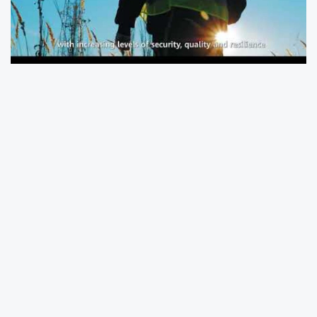
Her gün milyonlarca Brezilyalı bir düğmeye
basarak bilgisayarlarını açıyor, üretim
makinelerini devreye alıyor ve hayatın akışını
başlatıyor. Ancak bu basit görünen hareketin
arkasındaki enerji sistemi, geçmişe kıyasla çok
daha karmaşık bir yapıya bürünmüş durumda.
Değişen tüketim alışkanlıkları, gelişen
teknolojiler ve yükselen kalite beklentileri enerji
talebini yeniden şekillendiriyor. Bu yeni
düzende ise ekonomik hedeflerin
gerçekleşmesi için tek bir temel koşul önemini