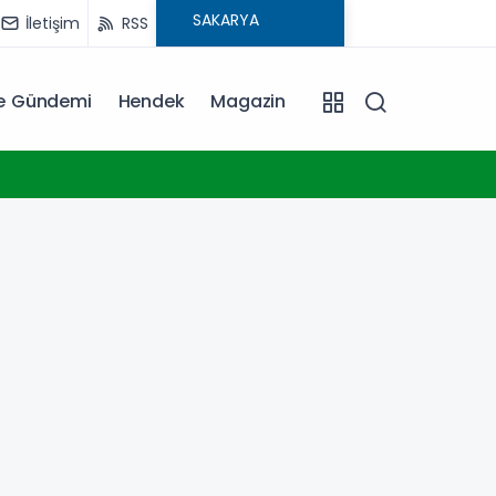
İletişim
RSS
ye Gündemi
Hendek
Magazin
13:03
Türkiy