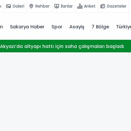
o
Galeri
Rehber
İlanlar
Anket
Gazeteler
m
Sakarya Haber
Spor
Asayiş
7 Bölge
Türki
Akyazı’da altyapı hattı için saha çalışmaları başladı