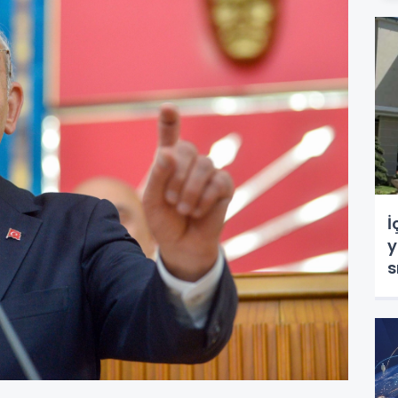
İ
y
s