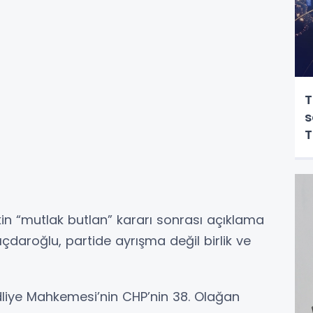
T
s
T
şkin “mutlak butlan” kararı sonrası açıklama
çdaroğlu, partide ayrışma değil birlik ve
liye Mahkemesi’nin CHP’nin 38. Olağan