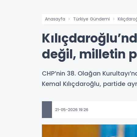
Anasayfa
Türkiye Gündemi
Kılıçdaroğ
Kılıçdaroğlu’nda
değil, milletin p
CHP’nin 38. Olağan Kurultayı’n
Kemal Kılıçdaroğlu, partide ayr
21-05-2026 19:26