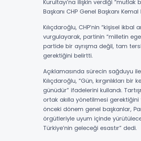
Kurultayı’na ilişkin verdiği “mutlak 
Başkanı CHP Genel Başkanı Kemal Kı
Kılıçdaroğlu, CHP’nin “kişisel ikbal
vurgulayarak, partinin “milletin eg
partide bir ayrışma değil, tam ter
gerektiğini belirtti.
Açıklamasında sürecin sağduyu ile
Kılıçdaroğlu, “Gün, kırgınlıkları bi
günüdür” ifadelerini kullandı. Tartış
ortak akılla yönetilmesi gerektiğini
önceki dönem genel başkanlar, Parti M
örgütleriyle uyum içinde yürütüleceğ
Türkiye’nin geleceği esastır” dedi.