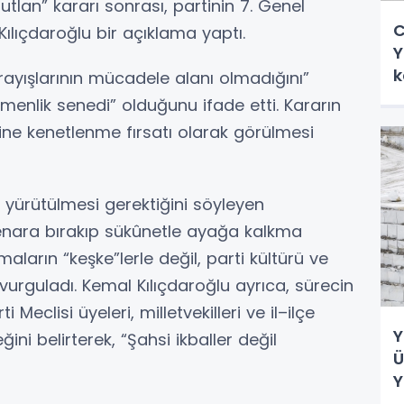
butlan” kararı sonrası, partinin 7. Genel
C
lıçdaroğlu bir açıklama yaptı.
Y
k
 arayışlarının mücadele alanı olmadığını”
emenlik senedi” olduğunu ifade etti. Kararın
sine kenetlenme fırsatı olarak görülmesi
 yürütülmesi gerektiğini söyleyen
r kenara bırakıp sükûnetle ayağa kalkma
maların “keşke”lerle değil, parti kültürü ve
 vurguladı. Kemal Kılıçdaroğlu ayrıca, sürecin
eclisi üyeleri, milletvekilleri ve il–ilçe
Y
ini belirterek, “Şahsi ikballer değil
Ü
Y