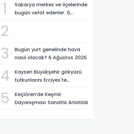
1
Sakarya merkez ve ilçelerinde
bugün vefat edenler. 6
Ağustos 2026
2
3
Bugün yurt genelinde hava
nasıl olacak? 6 Ağustos 2026
4
Kayseri Büyükşehir gökyüzü
tutkunlarını Erciyes'te
buluşturacak
5
Keçiören’de Keşmir
Dayanışması Sanatla Anlatıldı