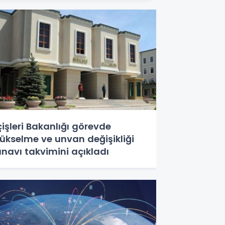
çişleri Bakanlığı görevde
ükselme ve unvan değişikliği
ınavı takvimini açıkladı