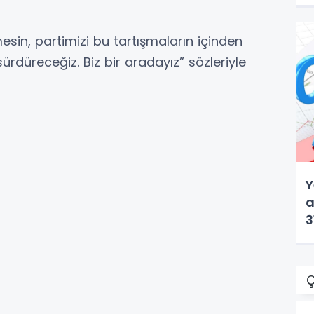
sin, partimizi bu tartışmaların içinden
ürdüreceğiz. Biz bir aradayız” sözleriyle
Y
a
3
Ç