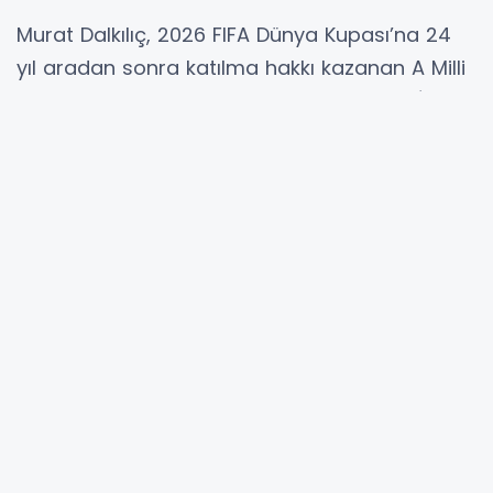
Murat Dalkılıç, 2026 FIFA Dünya Kupası’na 24
yıl aradan sonra katılma hakkı kazanan A Milli
Futbol Takımı için hazırladığı özel şarkı “BİR”i
müzikseverlerle buluşturdu. Murat Dalkılıç,
şarkının klibini Bedran Güzel yönetmenliğinde,
80 bin kişilik dev bir organizasyonla çekti.
Sözü ve müziği Murat Dalkılıç’a ait olan
parçanın düzenlemesini Can Atayılmaz
üstlenirken, şarkıda Murat Dalkılıç’a Afra eşlik
etti.
“BİR”, yalnızca bir şarkı değil; aynı anda
söylenen ortak bir duyguya dönüştü. Marş
havası taşıyan proje, milli takım coşkusunu