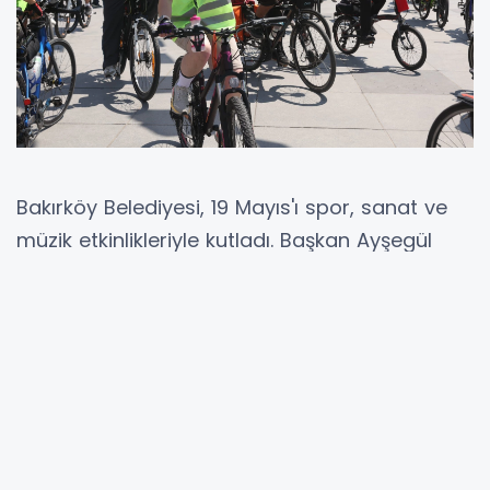
Bakırköy Belediyesi, 19 Mayıs'ı spor, sanat ve
müzik etkinlikleriyle kutladı. Başkan Ayşegül
Ovalıoğlu'nun katılımıyla gerçekleşen bisiklet
turu, turnuvalar ve konserlerin ardından
vatandaşlarla birlikte Gençliğe Hitabe okundu.
İSTANBUL (İGFA) -
Bakırköy’de 19 Mayıs
Atatürk’ü Anma, Gençlik ve Spor Bayramı
kapsamında düzenlenen etkinlikler, ilçede gün