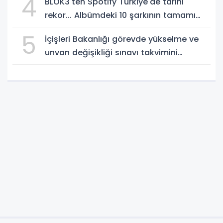
4
BLOK3'ten Spotify Türkiye'de tarihi
rekor... Albümdeki 10 şarkının tamamı
Top 50'ye girdi
5
İçişleri Bakanlığı görevde yükselme ve
unvan değişikliği sınavı takvimini
açıkladı