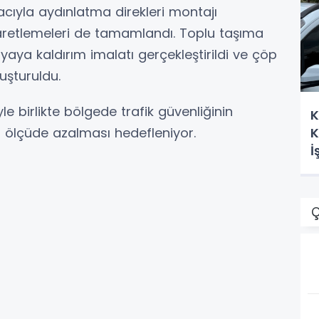
ıyla aydınlatma direkleri montajı
işaretlemeleri de tamamlandı. Toplu taşıma
yaya kaldırım imalatı gerçekleştirildi ve çöp
luşturuldu.
birlikte bölgede trafik güvenliğinin
K
i ölçüde azalması hedefleniyor.
K
İ
Ç