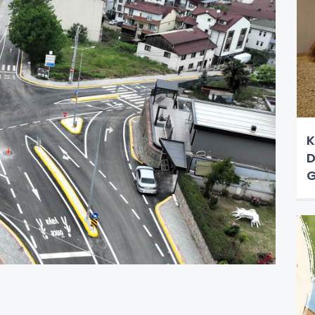
K
D
G