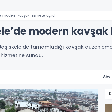
de modern kavşak hizmete açıldı
ele’de modern kavşak 
, Başiskele’de tamamladığı kavşak düzenleme
 hizmetine sundu.
Abon
K