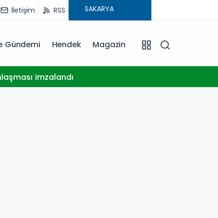
İletişim
RSS
ye Gündemi
Hendek
Magazin
15:09
nlaşması imzalandı
Deprem