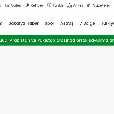
o
Galeri
Rehber
İlanlar
Anket
Gazeteler
m
Sakarya Haber
Spor
Asayiş
7 Bölge
Türki
Suudi Arabistan ve Pakistan arasında ortak savunma a