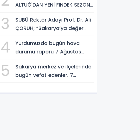
2
ALTUĞ'DAN YENİ FINDEK SEZONU
AÇIKLAMASI
3
SUBÜ Rektör Adayı Prof. Dr. Ali
ÇORUH; “Sakarya’ya değer
katan bir üniversite inşa
4
Yurdumuzda bugün hava
etmek istiyorum”
durumu raporu 7 Ağustos
2026
5
Sakarya merkez ve ilçelerinde
bugün vefat edenler. 7
Ağustos 2026