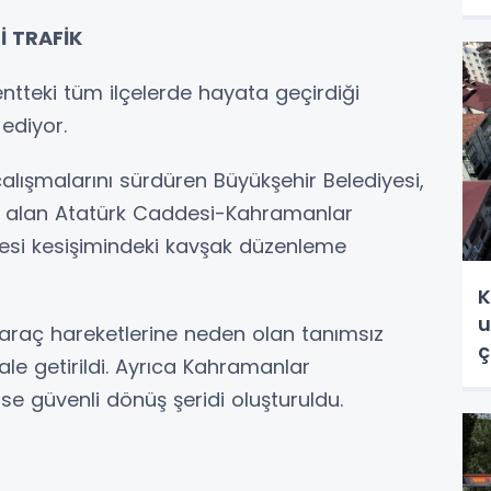
İ TRAFİK
entteki tüm ilçelerde hayata geçirdiği
ediyor.
lışmalarını sürdüren Büyükşehir Belediyesi,
er alan Atatürk Caddesi-Kahramanlar
si kesişimindeki kavşak düzenleme
K
u
 araç hareketlerine neden olan tanımsız
ç
hale getirildi. Ayrıca Kahramanlar
e güvenli dönüş şeridi oluşturuldu.