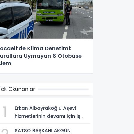
ocaeli’de Klima Denetimi:
urallara Uymayan 8 Otobüse
şlem
ok Okunanlar
1
Erkan Albayrakoğlu Aşevi
hizmetlerinin devamı için iş
birliği protokolü imzalandı.
SATSO BAŞKANI AKGÜN