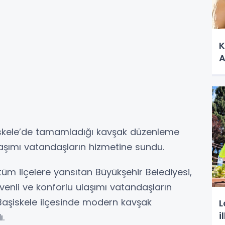
K
A
şiskele’de tamamladığı kavşak düzenleme
laşımı vatandaşların hizmetine sundu.
üm ilçelere yansıtan Büyükşehir Belediyesi,
üvenli ve konforlu ulaşımı vatandaşların
aşiskele ilçesinde modern kavşak
L
i
.