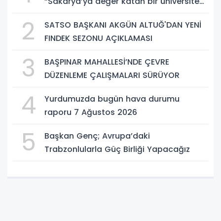
“Sakarya’ya değer katan bir üniversite
inşa etmek istiyorum”
2
SATSO BAŞKANI AKGÜN ALTUĞ'DAN YENİ
FINDEK SEZONU AÇIKLAMASI
3
BAŞPINAR MAHALLESİ’NDE ÇEVRE
DÜZENLEME ÇALIŞMALARI SÜRÜYOR
4
Yurdumuzda bugün hava durumu
raporu 7 Ağustos 2026
5
Başkan Genç; Avrupa’daki
Trabzonlularla Güç Birliği Yapacağız