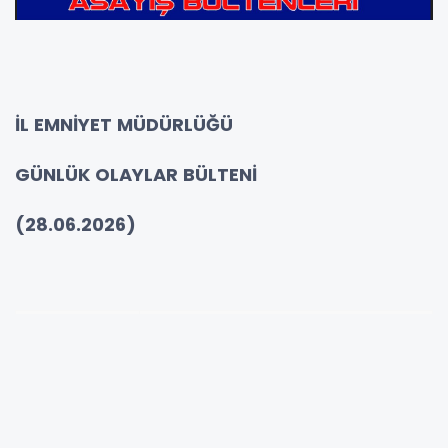
İL EMNİYET MÜDÜRLÜĞÜ
GÜNLÜK OLAYLAR BÜLTENİ
(28.06.2026)
Birimi
:SAKARYA - KARASU
:TRAFİK GÜVENLİĞİNİ TEHLİKEYE
Olay
SOKMA (Alkollü Araç
Adi
Kullanmak,Hasarlı Trafik
Kazası,Tehlikeli Araç Kullanmak)