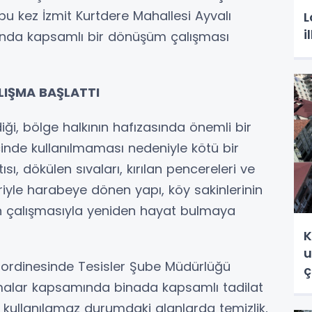
bu kez İzmit Kurtdere Mahallesi Ayvalı
L
i
ında kapsamlı bir dönüşüm çalışması
LIŞMA BAŞLATTI
ği, bölge halkının hafızasında önemli bir
içinde kullanılmaması nedeniyle kötü bir
ı, dökülen sıvaları, kırılan pencereleri ve
riyle harabeye dönen yapı, köy sakinlerinin
nin çalışmasıyla yeniden hayat bulmaya
K
u
 koordinesinde Tesisler Şube Müdürlüğü
ç
ışmalar kapsamında binada kapsamlı tadilat
ta kullanılamaz durumdaki alanlarda temizlik,