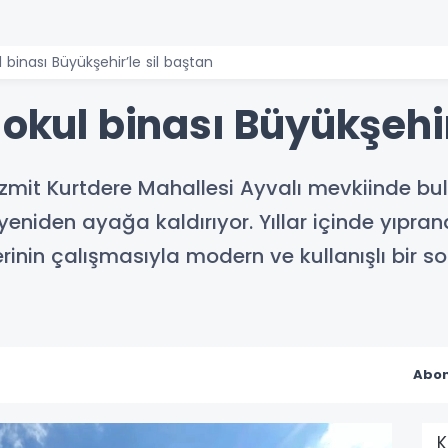
l binası Büyükşehir’le sil baştan
 okul binası Büyükşehir
İzmit Kurtdere Mahallesi Ayvalı mevkiinde bul
yeniden ayağa kaldırıyor. Yıllar içinde yıpr
erinin çalışmasıyla modern ve kullanışlı bir 
Abon
K