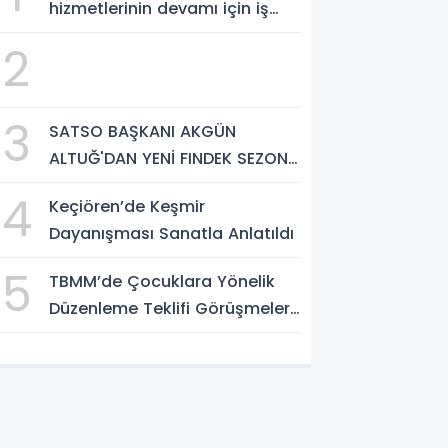
hizmetlerinin devamı için iş
birliği protokolü imzalandı.
2
3
SATSO BAŞKANI AKGÜN
ALTUĞ'DAN YENİ FINDEK SEZONU
AÇIKLAMASI
4
Keçiören’de Keşmir
Dayanışması Sanatla Anlatıldı
5
TBMM’de Çocuklara Yönelik
Düzenleme Teklifi Görüşmeleri
Tamamlandı