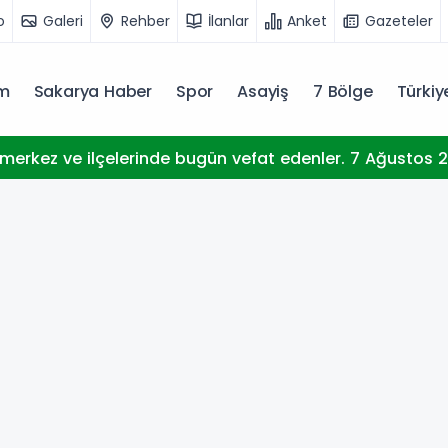
o
Galeri
Rehber
İlanlar
Anket
Gazeteler
m
Sakarya Haber
Spor
Asayiş
7 Bölge
Türki
merkez ve ilçelerinde bugün vefat edenler. 7 Ağustos 