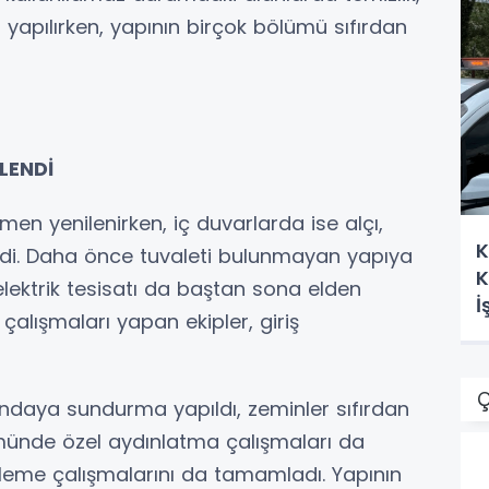
yapılırken, yapının birçok bölümü sıfırdan
İLENDİ
n yenilenirken, iç duvarlarda ise alçı,
K
rildi. Daha önce tuvaleti bulunmayan yapıya
K
lektrik tesisatı da baştan sona elden
İ
çalışmaları yapan ekipler, giriş
Ç
andaya sundurma yapıldı, zeminler sıfırdan
münde özel aydınlatma çalışmaları da
nleme çalışmalarını da tamamladı. Yapının