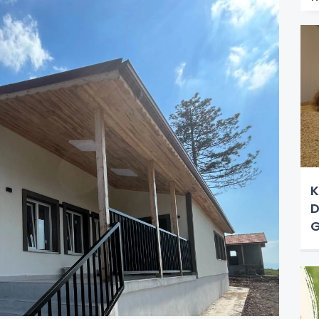
K
D
G