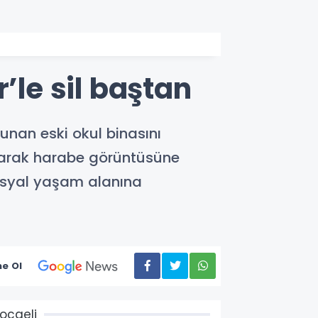
’le sil baştan
unan eski okul binasını
anarak harabe görüntüsüne
sosyal yaşam alanına
e Ol
ocaeli