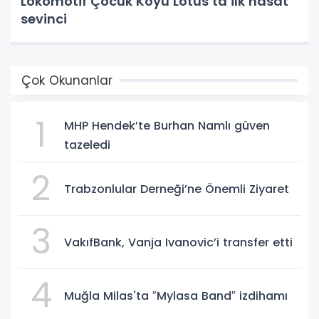
Lokomotif Çocuk Köyü Lotus’ta ilk hasat
sevinci
Çok Okunanlar
1
MHP Hendek’te Burhan Namlı güven
tazeledi
2
Trabzonlular Derneği’ne Önemli Ziyaret
3
VakıfBank, Vanja Ivanovic’i transfer etti
4
Muğla Milas'ta ″Mylasa Band″ izdihamı