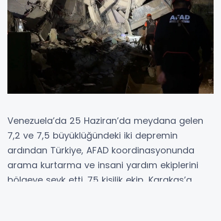
Venezuela’da 25 Haziran’da meydana gelen
7,2 ve 7,5 büyüklüğündeki iki depremin
ardından Türkiye, AFAD koordinasyonunda
arama kurtarma ve insani yardım ekiplerini
bölgeye sevk etti. 75 kişilik ekip, Karakas’a
ulaşarak çalışmalara başladı.
ANKARA (İGFA) -
Venezuela'nın Yaracuy