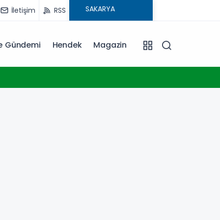
İletişim
RSS
ye Gündemi
Hendek
Magazin
17:17
Marmara