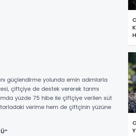
C
K
H
rını güçlendirme yolunda emin adımlarla
esi, çiftçiye de destek vererek tarımı
mda yüzde 75 hibe ile çiftçiye verilen süt
rladaki verime hem de çiftçinin yüzüne
O
Y
TÜ”