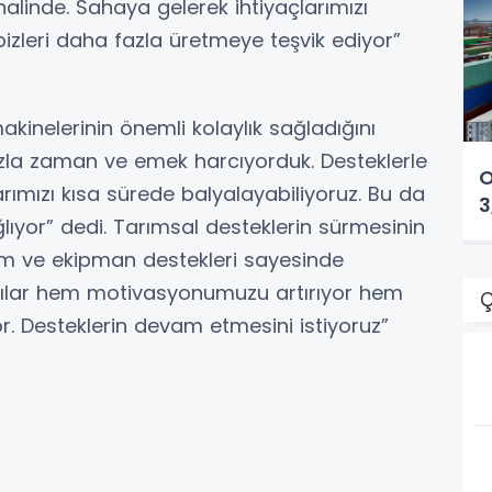
şim halinde. Sahaya gelerek ihtiyaçlarımızı
 bizleri daha fazla üretmeye teşvik ediyor”
kinelerinin önemli kolaylık sağladığını
zla zaman ve emek harcıyorduk. Desteklerle
O
ımızı kısa sürede balyalayabiliyoruz. Bu da
3
ıyor” dedi. Tarımsal desteklerin sürmesinin
m ve ekipman destekleri sayesinde
ılar hem motivasyonumuzu artırıyor hem
Ç
or. Desteklerin devam etmesini istiyoruz”