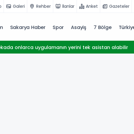
o
Galeri
Rehber
İlanlar
Anket
Gazeteler
m
Sakarya Haber
Spor
Asayiş
7 Bölge
Türki
kada onlarca uygulamanın yerini tek asistan alabilir