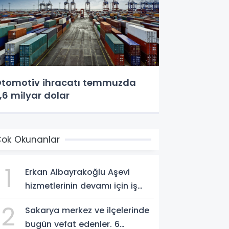
tomotiv ihracatı temmuzda
,6 milyar dolar
ok Okunanlar
1
Erkan Albayrakoğlu Aşevi
hizmetlerinin devamı için iş
birliği protokolü imzalandı.
2
Sakarya merkez ve ilçelerinde
bugün vefat edenler. 6