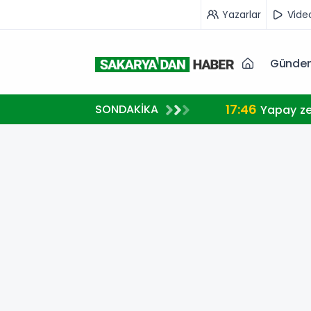
Yazarlar
Vide
Günde
17:46
SONDAKİKA
I
Yapay ze