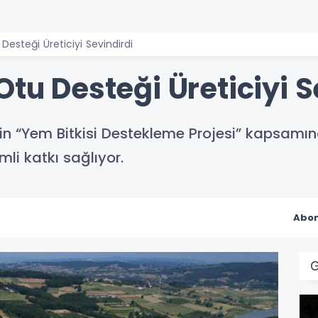
Desteği Üreticiyi Sevindirdi
Otu Desteği Üreticiyi S
nin “Yem Bitkisi Destekleme Projesi” kapsamı
li katkı sağlıyor.
Abon
G