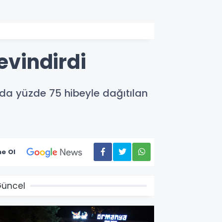
evindirdi
nda yüzde 75 hibeyle dağıtılan
e Ol
üncel