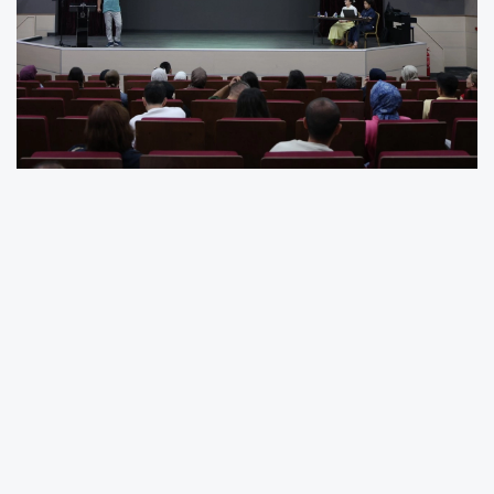
Kocaeli Büyükşehir Belediyesi personelinin
mesleki bilgi ve yetkinliklerini artırmaya yönelik
kurum içi eğitim faaliyetlerini aralıksız
sürdürüyor. Bu kapsamda son olarak,
harcama birimlerinde görevli bütçe
sorumlularına yönelik "Performans Esaslı
Program Bütçe Hazırlama Süreci" eğitimi
verildi.