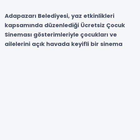
Adapazarı Belediyesi, yaz etkinlikleri
kapsamında düzenlediği Ücretsiz Çocuk
Sineması gösterimleriyle çocukları ve
ailelerini açık havada keyifli bir sinema
deneyimiyle buluşturmaya hazırlanıyor.
Yazın ilk çocuk sineması etkinliğinde,
animasyon filmi Şehzade Büyük Şenlik, 1
Temmuz Çarşamba günü saat 21.00’de, 15
Temmuz Camili-Karaman Kapalı Pazar
Yeri ve Etkinlik Alanı’nda ücretsiz olarak
izleyiciyle buluşacak.