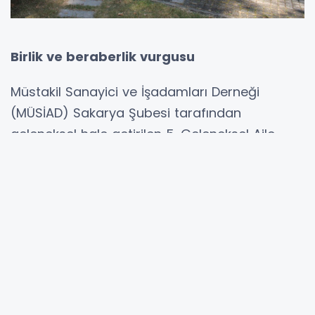
Birlik ve beraberlik vurgusu
Müstakil Sanayici ve İşadamları Derneği
(MÜSİAD) Sakarya Şubesi tarafından
geleneksel hale getirilen 5. Geleneksel Aile
Kahvaltısı, Sapanca Gölü manzarası eşliğinde
Violin Garden'da yoğun katılımla
gerçekleştirildi. Programa MÜSİAD Sakarya
Şubesi üyeleri ve ailelerinin yanı sıra, şubenin
geçmiş dönem başkanları da katılarak birlik ve
beraberlik örneği sergiledi.
Başkan Ahmet Cihan'dan birlik ve