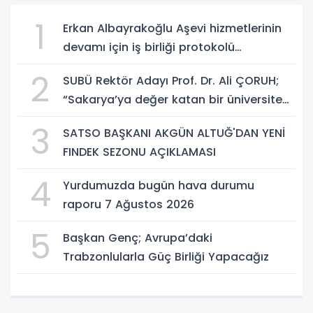
1
Erkan Albayrakoğlu Aşevi hizmetlerinin
devamı için iş birliği protokolü
imzalandı.
2
SUBÜ Rektör Adayı Prof. Dr. Ali ÇORUH;
“Sakarya’ya değer katan bir üniversite
inşa etmek istiyorum”
3
SATSO BAŞKANI AKGÜN ALTUĞ'DAN YENİ
FINDEK SEZONU AÇIKLAMASI
4
Yurdumuzda bugün hava durumu
raporu 7 Ağustos 2026
5
Başkan Genç; Avrupa’daki
Trabzonlularla Güç Birliği Yapacağız