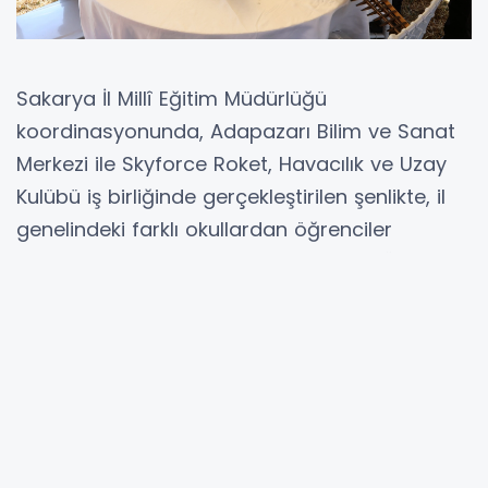
Sakarya İl Millî Eğitim Müdürlüğü
koordinasyonunda, Adapazarı Bilim ve Sanat
Merkezi ile Skyforce Roket, Havacılık ve Uzay
Kulübü iş birliğinde gerçekleştirilen şenlikte, il
genelindeki farklı okullardan öğrenciler
tasarladıkları model roketlerle yarıştı. Üç tur
halinde gerçekleştirilen yarışmalarda
öğrenciler hem mühendislik becerilerini hem
de bilimsel bilgi birikimlerini uygulama fırsatı
buldu.
Şenlik kapsamında kurulan proje stantlarında
öğrencilerin hazırladığı çalışmalar