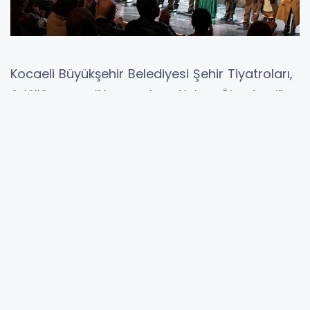
Kocaeli Büyükşehir Belediyesi Şehir Tiyatroları,
ödüllü oyunu “Yaşamak mı Yoksa Ölmek mi”
ile bu kez Devlet Tiyatroları Bursa 12. Balkan
Ülkeleri Tiyatro Festivali’ne katıldı.
Festivalin kapanış oyunu olarak sahnelenen
“Yaşamak mı Yoksa Ölmek mi” her zaman
olduğu gibi yine sanatseverlerden yoğun ilgi
gördü. Etkileyici sahne dili ve güçlü oyunculuk
performanslarıyla dikkat çeken oyun, izleyiciler
tarafından uzun süre ayakta alkışlandı.
İKİ KURUM ARASINDAKİ DAYANIŞMA ARTTI