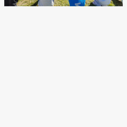
KOCAELİ (İGFA) -
Kocaeli Büyükşehir
Belediyesi Kültür, Sanat ve Sosyal İşler Dairesi
Başkanlığı’na bağlı Müzeler ve Kütüphaneler
Şube Müdürlüğü tarafından yürütülen
“Kütüphanem Kocaeli” projesi kapsamında
düzenlenen etkinlikte öğrenciler, kitapların
dünyasında keyifli bir yolculuğa çıktı.
Çocukların kitap okuma alışkanlığını
güçlendiren “Sayfalardan Sofraya” etkinliğini
çocuklar merak ve heyecanla takip etti.
Çayırova Ahmet Haluk Dursun