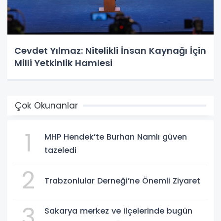
Cevdet Yılmaz: Nitelikli İnsan Kaynağı İçin
Milli Yetkinlik Hamlesi
Çok Okunanlar
1
MHP Hendek’te Burhan Namlı güven
tazeledi
2
Trabzonlular Derneği’ne Önemli Ziyaret
3
Sakarya merkez ve ilçelerinde bugün