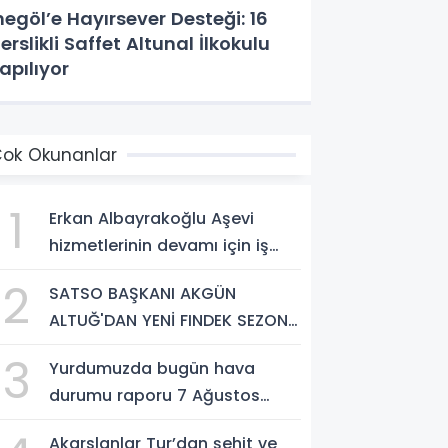
negöl’e Hayırsever Desteği: 16
erslikli Saffet Altunal İlkokulu
apılıyor
ok Okunanlar
1
Erkan Albayrakoğlu Aşevi
hizmetlerinin devamı için iş
birliği protokolü imzalandı.
2
SATSO BAŞKANI AKGÜN
ALTUĞ'DAN YENİ FINDEK SEZONU
AÇIKLAMASI
3
Yurdumuzda bugün hava
durumu raporu 7 Ağustos
2026
Akarslanlar Tur’dan şehit ve