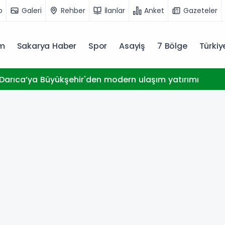
o
Galeri
Rehber
İlanlar
Anket
Gazeteler
m
Sakarya Haber
Spor
Asayiş
7 Bölge
Türki
 Darıca’ya Büyükşehir'den modern ulaşım yatırımı