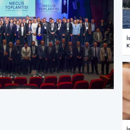
İ
K
İ