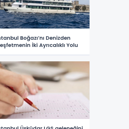
stanbul Boğazı’nı Denizden
eşfetmenin İki Ayrıcalıklı Yolu
stanbul Üsküdar LGS geleneğini