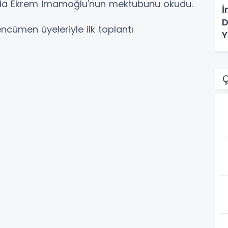
lı da Ekrem İmamoğlu'nun mektubunu okudu.
İ
D
ncümen üyeleriyle ilk toplantı
Y
Ç