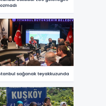
bozmadı
stanbul sağanak teyakkuzunda