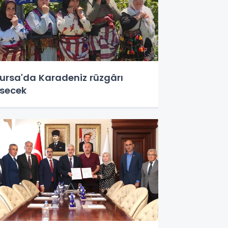
ursa'da Karadeniz rüzgârı
secek