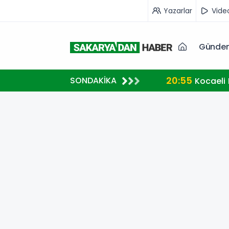
Yazarlar
Vide
Günde
20:55
SONDAKİKA
r kalıcı sonuç üretecek
Kocaeli