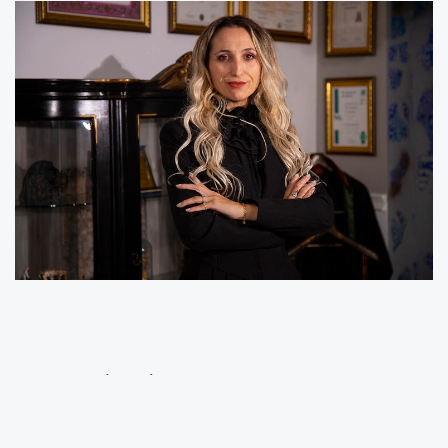
İSTANBUL (İGFA) - 146 ülkeye vizesiz seyahat
imkanı sunan Karayip vatandaşlık programları
içerisindeki Antigua and Barbuda, sunduğu