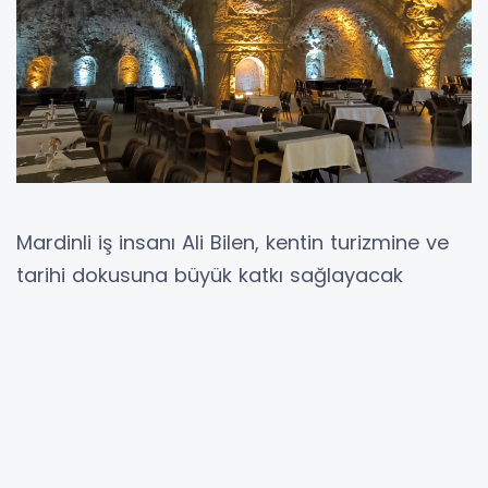
Mardinli iş insanı Ali Bilen, kentin turizmine ve
tarihi dokusuna büyük katkı sağlayacak
devasa bir projeye imza attı.
Şehmus EDİS (MARDİN İGFA)
Tam 15 yıl süren titiz ve zorlu bir çalışmayla
kayaları kazarak oluşturulan benzersiz
mağara restoran, kapılarını açar açmaz