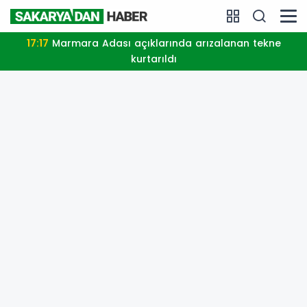
20:06
Erkan Albayrakoğlu Aşevi hizmetlerinin devamı
için iş birliği protokolü imzalandı.