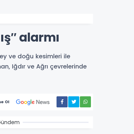
ğış″ alarmı
y ve doğu kesimleri ile
n, Iğdır ve Ağrı çevrelerinde
e Ol
Gündem