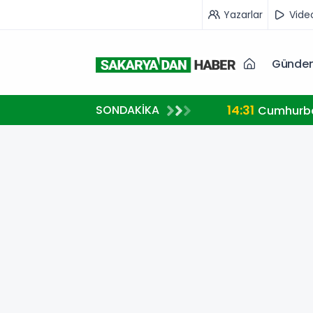
Yazarlar
Vide
Günde
14:31
SONDAKİKA
kolü imzalandı.
Cumhurbaş