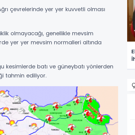
Ağrı çevrelerinde yer yer kuvvetli olması
iklik olmayacağı, genellikle mevsim
rde yer yer mevsim normalleri altında
E
İ
oğu kesimlerde batı ve güneybatı yönlerden
i tahmin ediliyor.
Ç