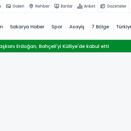
o
Galeri
Rehber
İlanlar
Anket
Gazeteler
m
Sakarya Haber
Spor
Asayiş
7 Bölge
Türki
kanı Erdoğan, Bahçeli'yi Külliye'de kabul etti