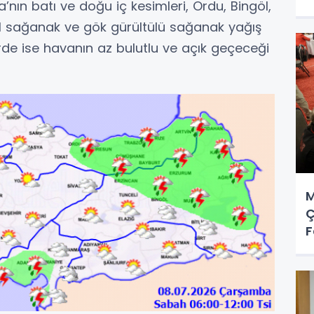
’nın batı ve doğu iç kesimleri, Ordu, Bingöl,
el sağanak ve gök gürültülü sağanak yağış
erde ise havanın az bulutlu ve açık geçeceği
M
Ç
F