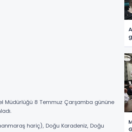
A
g
nel Müdürlüğü 8 Temmuz Çarşamba gününe
ladı.
M
anmaraş hariç), Doğu Karadeniz, Doğu
G