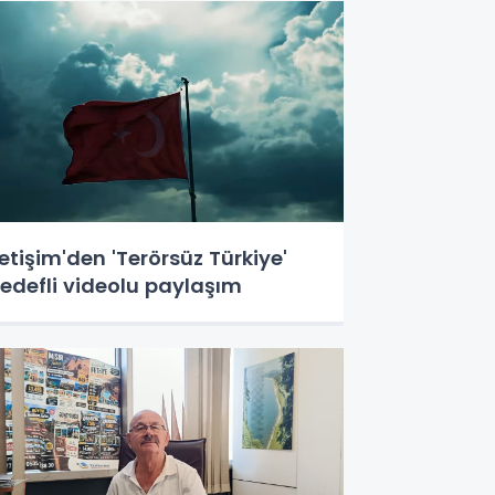
letişim'den 'Terörsüz Türkiye'
edefli videolu paylaşım