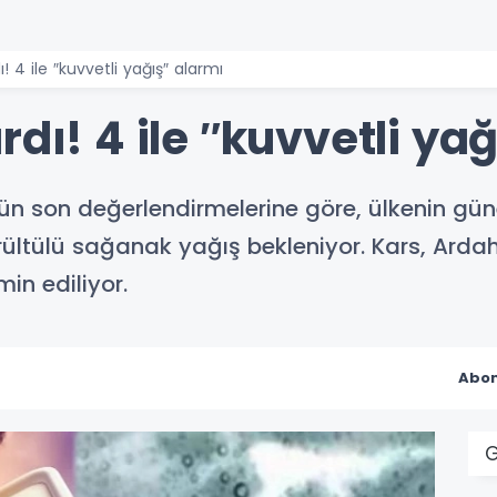
! 4 ile ″kuvvetli yağış″ alarmı
rdı! 4 ile ″kuvvetli ya
n son değerlendirmelerine göre, ülkenin güne
tülü sağanak yağış bekleniyor. Kars, Ardaha
in ediliyor.
Abon