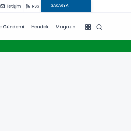
İletişim
RSS
ye Gündemi
Hendek
Magazin
14:06
Sakary