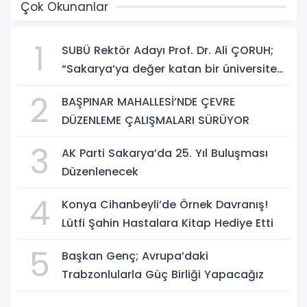
Çok Okunanlar
1
SUBÜ Rektör Adayı Prof. Dr. Ali ÇORUH;
“Sakarya’ya değer katan bir üniversite
inşa etmek istiyorum”
2
BAŞPINAR MAHALLESİ’NDE ÇEVRE
DÜZENLEME ÇALIŞMALARI SÜRÜYOR
3
AK Parti Sakarya’da 25. Yıl Buluşması
Düzenlenecek
4
Konya Cihanbeyli’de Örnek Davranış!
Lütfi Şahin Hastalara Kitap Hediye Etti
5
Başkan Genç; Avrupa’daki
Trabzonlularla Güç Birliği Yapacağız