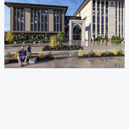
Sakarya Büyükşehir Belediye Başkanı Yusuf
Alemdar, Aziz Duran Parkı’nın yanında inşa
edilecek yeni Büyükşehir Hizmet Binası’nın
detaylarını ve görsellerini kamuoyu ile ilk kez
paylaştı.