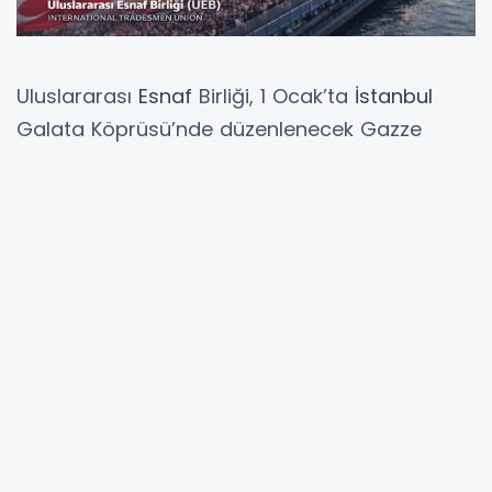
Uluslararası
Esnaf
Birliği, 1 Ocak’ta
İstanbul
Galata Köprüsü’nde düzenlenecek Gazze
yürüyüşüne esnaf, tüccar ve sanayicileri
davet etti.
Nurcan KIRCALI / İSTANBUL (İGFA) -
Filistin’de yaşanan saldırılara dikkat çekmek ve
Gazze halkıyla dayanışma göstermek
amacıyla, Milli İrade Platformu öncülüğünde 1
Ocak’ta İstanbul Galata Köprüsü’nde
gerçekleştirilecek büyük yürüyüş için çağrılar
sürüyor.