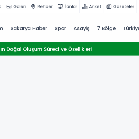
o
Galeri
Rehber
İlanlar
Anket
Gazeteler
m
Sakarya Haber
Spor
Asayiş
7 Bölge
Türki
nın Doğal Oluşum Süreci ve Özellikleri