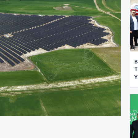
B
T
Y