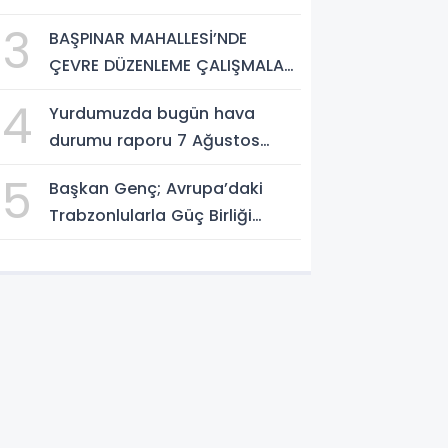
AÇIKLAMASI
3
BAŞPINAR MAHALLESİ’NDE
ÇEVRE DÜZENLEME ÇALIŞMALARI
SÜRÜYOR
4
Yurdumuzda bugün hava
durumu raporu 7 Ağustos
2026
5
Başkan Genç; Avrupa’daki
Trabzonlularla Güç Birliği
Yapacağız