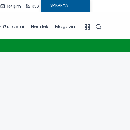
İletişim
RSS
ye Gündemi
Hendek
Magazin
23:17
Konya 