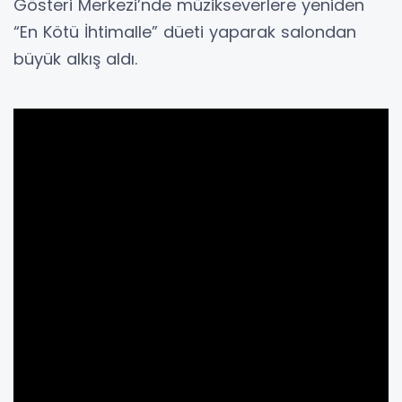
Gösteri Merkezi’nde müzikseverlere yeniden
“En Kötü İhtimalle” düeti yaparak salondan
büyük alkış aldı.