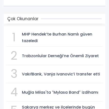
Çok Okunanlar
1
MHP Hendek’te Burhan Namlı güven
tazeledi
2
Trabzonlular Derneği’ne Önemli Ziyaret
3
VakıfBank, Vanja Ivanovic’i transfer etti
4
Muğla Milas'ta ″Mylasa Band″ izdihamı
Sakarya merkez ve ilçelerinde bugün