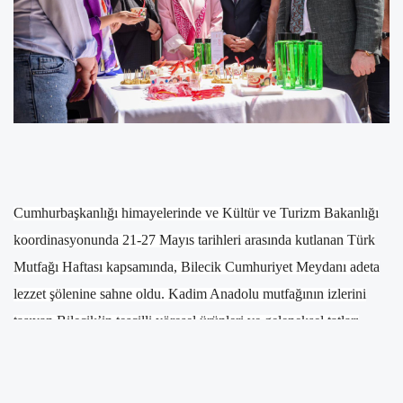
Cumhurbaşkanlığı himayelerinde ve Kültür ve Turizm Bakanlığı
koordinasyonunda 21-27 Mayıs tarihleri arasında kutlanan Türk
Mutfağı Haftası kapsamında, Bilecik Cumhuriyet Meydanı adeta
lezzet şölenine sahne oldu. Kadim Anadolu mutfağının izlerini
taşıyan Bilecik’in tescilli yöresel ürünleri ve geleneksel tatları
vatandaşlarla buluştu.
Programa Bilecik Valisi Faik Oktay Sözer başta olmak üzere il