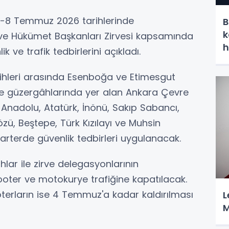
 7-8 Temmuz 2026 tarihlerinde
B
k
t ve Hükümet Başkanları Zirvesi kapsamında
h
ve trafik tedbirlerini açıkladı.
hleri arasında Esenboğa ve Etimesgut
ve güzergâhlarında yer alan Ankara Çevre
Anadolu, Atatürk, İnönü, Sakıp Sabancı,
özü, Beştepe, Türk Kızılayı ve Muhsin
 arterde güvenlik tedbirleri uygulanacak.
r ile zirve delegasyonlarının
ooter ve motokurye trafiğine kapatılacak.
oterların ise 4 Temmuz'a kadar kaldırılması
L
M