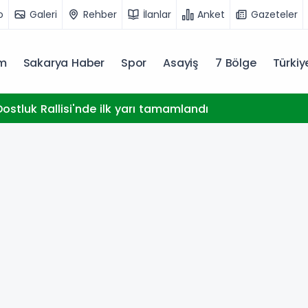
o
Galeri
Rehber
İlanlar
Anket
Gazeteler
m
Sakarya Haber
Spor
Asayiş
7 Bölge
Türki
ostluk Rallisi'nde ilk yarı tamamlandı