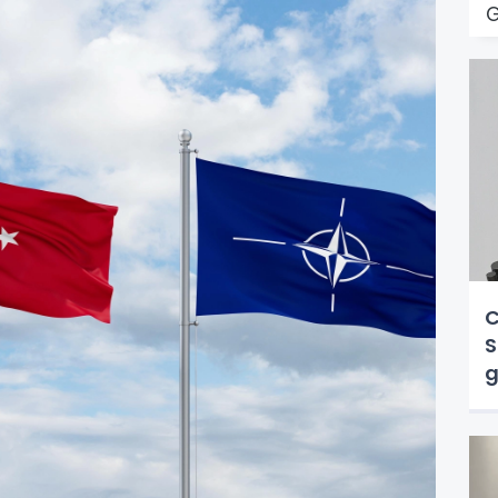
C
S
g