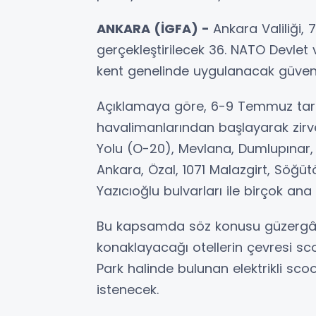
ANKARA (İGFA) -
Ankara Valiliği,
gerçekleştirilecek 36. NATO Devle
kent genelinde uygulanacak güvenlik 
Açıklamaya göre, 6-9 Temmuz tari
havalimanlarından başlayarak zir
Yolu (O-20), Mevlana, Dumlupınar, 
Ankara, Özal, 1071 Malazgirt, Söğüt
Yazıcıoğlu bulvarları ile birçok ana
Bu kapsamda söz konusu güzergâhla
konaklayacağı otellerin çevresi sc
Park halinde bulunan elektrikli sco
istenecek.