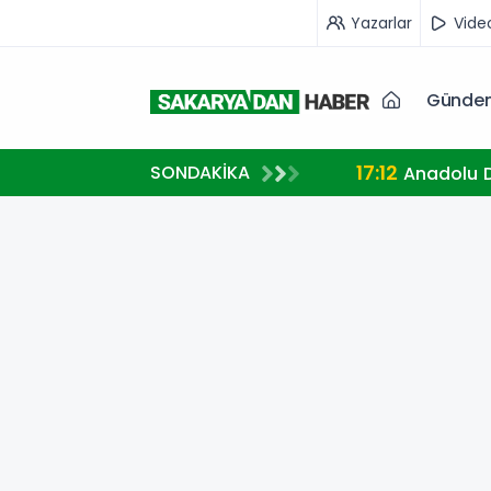
Yazarlar
Vide
Günde
17:12
SONDAKİKA
Anadolu D