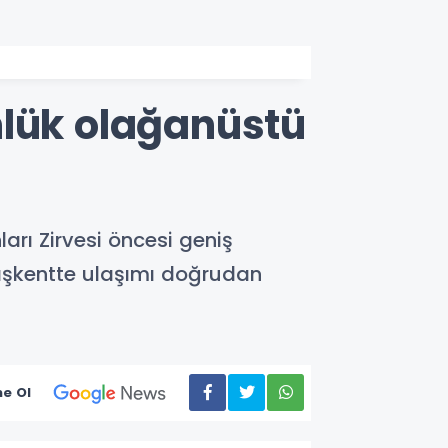
nlük olağanüstü
ı Zirvesi öncesi geniş
 başkentte ulaşımı doğrudan
e Ol