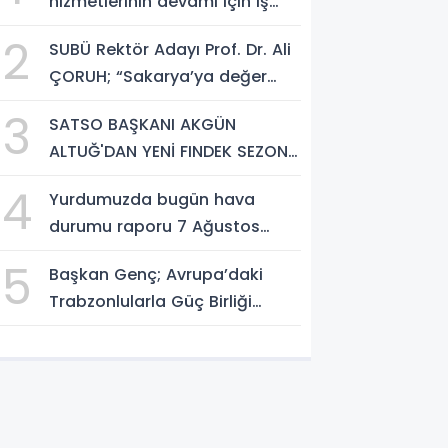
hizmetlerinin devamı için iş
birliği protokolü imzalandı.
2
SUBÜ Rektör Adayı Prof. Dr. Ali
ÇORUH; “Sakarya’ya değer
katan bir üniversite inşa
3
SATSO BAŞKANI AKGÜN
etmek istiyorum”
ALTUĞ'DAN YENİ FINDEK SEZONU
AÇIKLAMASI
4
Yurdumuzda bugün hava
durumu raporu 7 Ağustos
2026
5
Başkan Genç; Avrupa’daki
Trabzonlularla Güç Birliği
Yapacağız