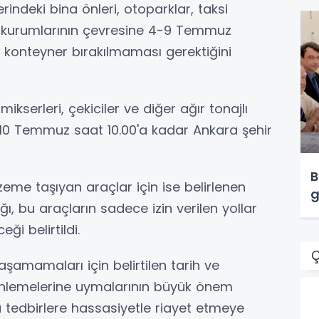
erindeki bina önleri, otoparklar, taksi
u kurumlarının çevresine 4-9 Temmuz
e konteyner bırakılmaması gerektiğini
ikserleri, çekiciler ve diğer ağır tonajlı
10 Temmuz saat 10.00'a kadar Ankara şehir
B
lzeme taşıyan araçlar için ise belirlenen
g
ğı, bu araçların sadece izin verilen yollar
ği belirtildi.
Ç
aşamamaları için belirtilen tarih ve
enlemelerine uymalarının büyük önem
 tedbirlere hassasiyetle riayet etmeye