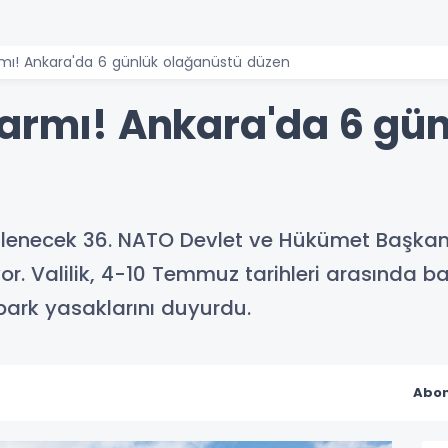
rmı! Ankara'da 6 günlük olağanüstü düzen
larmı! Ankara'da 6 gü
necek 36. NATO Devlet ve Hükümet Başkanlar
yor. Valilik, 4-10 Temmuz tarihleri arasında
 park yasaklarını duyurdu.
Abon