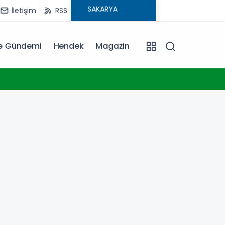
İletişim
RSS
ye Gündemi
Hendek
Magazin
17:02
Cevde