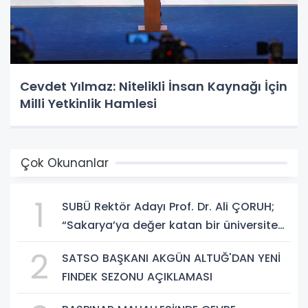
Cevdet Yılmaz: Nitelikli İnsan Kaynağı İçin
Milli Yetkinlik Hamlesi
Çok Okunanlar
1
SUBÜ Rektör Adayı Prof. Dr. Ali ÇORUH;
“Sakarya’ya değer katan bir üniversite
inşa etmek istiyorum”
2
SATSO BAŞKANI AKGÜN ALTUĞ'DAN YENİ
FINDEK SEZONU AÇIKLAMASI