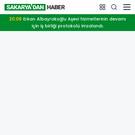
14:31
Cumhurbaşkanı Erdoğan, Bahçeli'yi Külliye'de
kabul etti