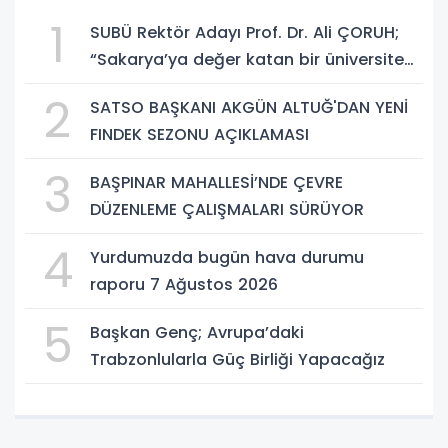
1
SUBÜ Rektör Adayı Prof. Dr. Ali ÇORUH;
“Sakarya’ya değer katan bir üniversite
inşa etmek istiyorum”
2
SATSO BAŞKANI AKGÜN ALTUĞ'DAN YENİ
FINDEK SEZONU AÇIKLAMASI
3
BAŞPINAR MAHALLESİ’NDE ÇEVRE
DÜZENLEME ÇALIŞMALARI SÜRÜYOR
4
Yurdumuzda bugün hava durumu
raporu 7 Ağustos 2026
5
Başkan Genç; Avrupa’daki
Trabzonlularla Güç Birliği Yapacağız