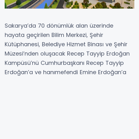
Sakarya’da 70 dönümlük alan üzerinde
hayata geçirilen Bilim Merkezi, Şehir
Kütüphanesi, Belediye Hizmet Binası ve Şehir
Müzesi’nden oluşacak Recep Tayyip Erdoğan
Kampüsü’nü Cumhurbaşkanı Recep Tayyip
Erdoğan’a ve hanımefendi Emine Erdoğan’a
bizzat anlatan Başkan Alemdar, “Türkiye
Yüzyılı’na yakışan bir Sakarya’nın inşasında,
güzel düşünceleri ve motive eden yaklaşımı ile
gücümüze güç katan, her zaman en büyük
destekçimiz olan Sayın Cumhurbaşkanımıza
bir kez daha şükranlarımızı arz ediyorum” dedi.