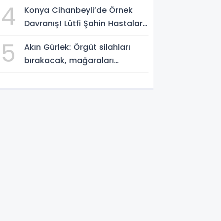
4
Konya Cihanbeyli’de Örnek
Davranış! Lütfi Şahin Hastalara
Kitap Hediye Etti
5
Akın Gürlek: Örgüt silahları
bırakacak, mağaraları
boşaltacak