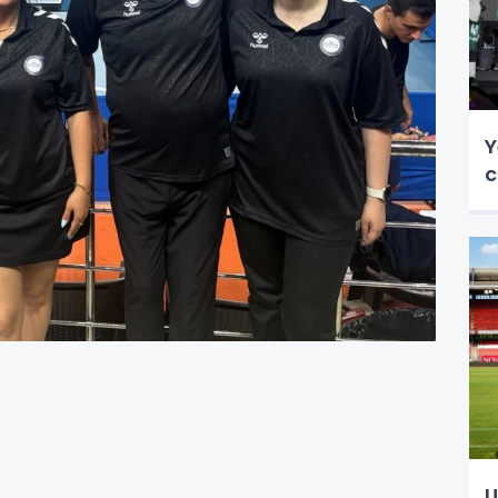
Y
c
U