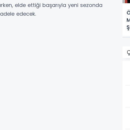
rken, elde ettiği başarıyla yeni sezonda
Ö
cadele edecek.
M
Ş
F
Ç