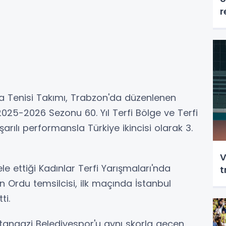
r
a Tenisi Takımı, Trabzon'da düzenlenen
25-2026 Sezonu 60. Yıl Terfi Bölge ve Terfi
arılı performansla Türkiye ikincisi olarak 3.
V
 ettiği Kadınlar Terfi Yarışmaları'nda
t
n Ordu temsilcisi, ilk maçında İstanbul
ti.
ultangazi Belediyespor'u aynı skorla geçen