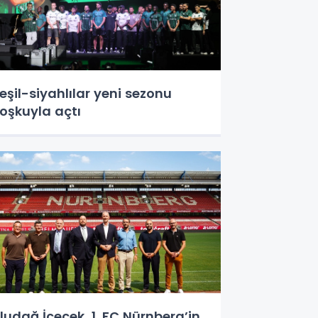
eşil-siyahlılar yeni sezonu
oşkuyla açtı
ludağ İçecek, 1. FC Nürnberg’in