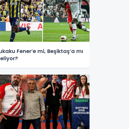
ukaku Fener’e mi, Beşiktaş’a mı
eliyor?