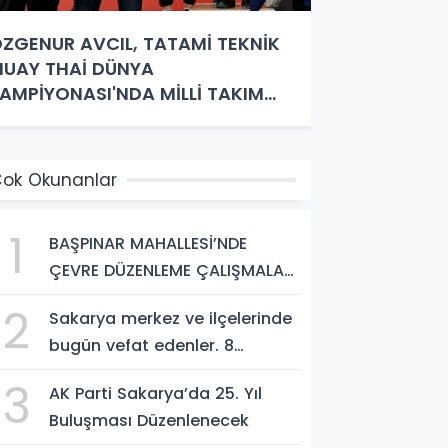
ZGENUR AVCIL, TATAMİ TEKNİK
UAY THAİ DÜNYA
AMPİYONASI'NDA MİLLİ TAKIM
ORMASI GİYECEK
ok Okunanlar
1
BAŞPINAR MAHALLESİ’NDE
ÇEVRE DÜZENLEME ÇALIŞMALARI
SÜRÜYOR
2
Sakarya merkez ve ilçelerinde
bugün vefat edenler. 8
Ağustos 2026
3
AK Parti Sakarya’da 25. Yıl
Buluşması Düzenlenecek