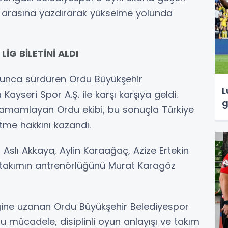
ım arasına yazdırarak yükselme yolunda
LİG BİLETİNİ ALDI
yunca sürdüren Ordu Büyükşehir
L
ayseri Spor A.Ş. ile karşı karşıya geldi.
g
 tamamlayan Ordu ekibi, bu sonuçla Türkiye
tme hakkını kazandı.
Aslı Akkaya, Aylin Karaağaç, Azize Ertekin
, takımın antrenörlüğünü Murat Karagöz
iğine uzanan Ordu Büyükşehir Belediyespor
 mücadele, disiplinli oyun anlayışı ve takım