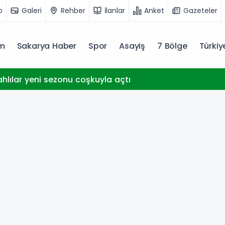
o
Galeri
Rehber
İlanlar
Anket
Gazeteler
m
Sakarya Haber
Spor
Asayiş
7 Bölge
Türki
ahlılar yeni sezonu coşkuyla açtı