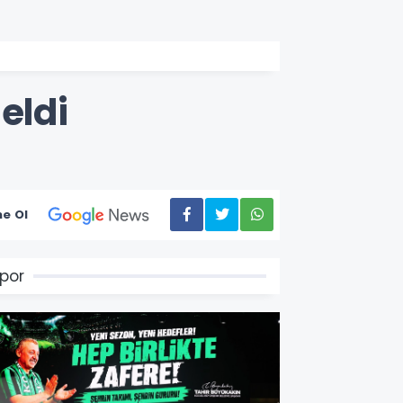
eldi
e Ol
por