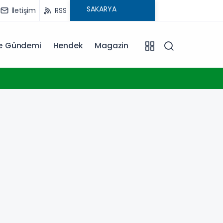
İletişim
RSS
ye Gündemi
Hendek
Magazin
13:01
Trabzon