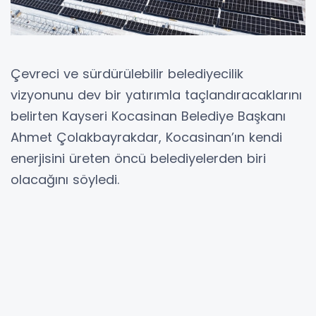
Çevreci ve sürdürülebilir belediyecilik
vizyonunu dev bir yatırımla taçlandıracaklarını
belirten Kayseri Kocasinan Belediye Başkanı
Ahmet Çolakbayrakdar, Kocasinan’ın kendi
enerjisini üreten öncü belediyelerden biri
olacağını söyledi.
Cırgalan Mahallesi’nde çalışmaların son
aşamaya geldiğine dikkat çeken Başkan
Çolakbayrakdar, enerji üretiminin
başlamasıyla birlikte belediyecilikte yeni bir
dönemin kapılarının açılacağını ifade ederek,