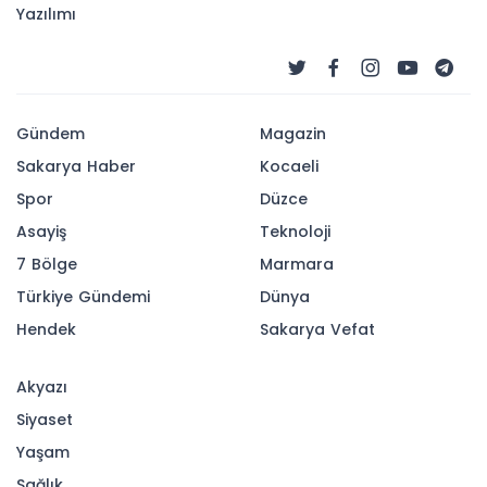
Yarışması’nda ödüller
sahiplerini buldu
Denizli Büyükşehir Belediyesi tarafından “Futbol”
temasıyla düzenlenen 6. Uluslararası Karikatür
Yarışması’nın ödül töreni ve sergi açılışı,
Büyükşehir Belediye Başkanı Bülent Nuri
Çavuşoğlu ve protokol üyelerinin katılımıyla
gerçekleştirildi.
27-06-2026 18:00
Abone Ol