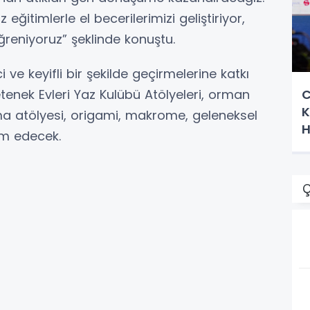
ğitimlerle el becerilerimizi geliştiriyor,
eniyoruz” şeklinde konuştu.
ci ve keyifli bir şekilde geçirmelerine katkı
enek Evleri Yaz Kulübü Atölyeleri, orman
C
K
ma atölyesi, origami, makrome, geleneksel
H
vam edecek.
Ç