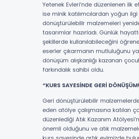
Yetenek Evleri’nde düzenlenen ilk et
ise minik katılımcılardan yoğun ilg
dönüştürülebilir malzemeleri yenid
tasarımlar hazırladı. Günlük hayatt
şekillerde kullanılabileceğini öğre
eserler çıkarmanın mutluluğunu ya
dönüşüm alışkanlığı kazanan çocuk
farkındalık sahibi oldu.
“KURS SAYESİNDE GERİ DÖNÜŞÜ
Geri dönüştürülebilir malzemelerd
eden atölye çalışmasına katılan ço
düzenlediği Atık Kazanım Atölyesi
önemli olduğunu ve atık malzemeler
kurs sayesinde artık evimizde bulu