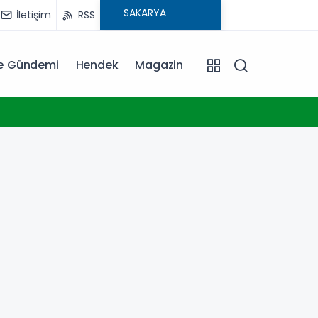
İletişim
RSS
ye Gündemi
Hendek
Magazin
23:17
Konya 