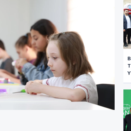
B
T
Y