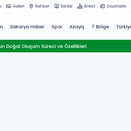
o
Galeri
Rehber
İlanlar
Anket
Gazeteler
m
Sakarya Haber
Spor
Asayiş
7 Bölge
Türki
nın Doğal Oluşum Süreci ve Özellikleri