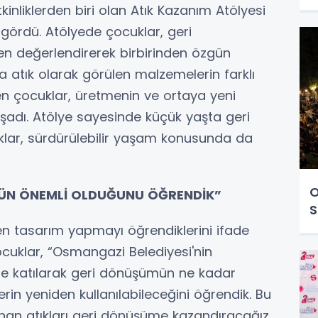
kinliklerden biri olan Atık Kazanım Atölyesi
i gördü. Atölyede çocuklar, geri
en değerlendirerek birbirinden özgün
a atık olarak görülen malzemelerin farklı
nen çocuklar, üretmenin ve ortaya yeni
şadı. Atölye sayesinde küçük yaşta geri
lar, sürdürülebilir yaşam konusunda da
O
MÜN ÖNEMLİ OLDUĞUNU ÖĞRENDİK”
S
en tasarım yapmayı öğrendiklerini ifade
cuklar, “Osmangazi Belediyesi'nin
’ne katılarak geri dönüşümün ne kadar
in yeniden kullanılabileceğini öğrendik. Bu
nan atıkları geri dönüşüme kazandıracağız.