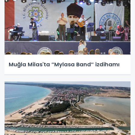
Muğla Milas'ta ″Mylasa Band″ izdihamı