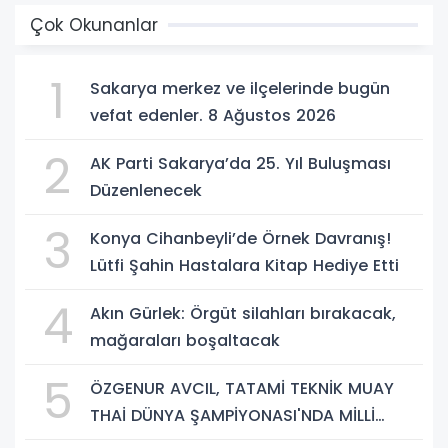
Çok Okunanlar
1
Sakarya merkez ve ilçelerinde bugün
vefat edenler. 8 Ağustos 2026
2
AK Parti Sakarya’da 25. Yıl Buluşması
Düzenlenecek
3
Konya Cihanbeyli’de Örnek Davranış!
Lütfi Şahin Hastalara Kitap Hediye Etti
4
Akın Gürlek: Örgüt silahları bırakacak,
mağaraları boşaltacak
5
ÖZGENUR AVCIL, TATAMİ TEKNİK MUAY
THAİ DÜNYA ŞAMPİYONASI'NDA MİLLİ
TAKIM FORMASI GİYECEK