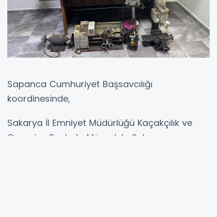
Sapanca Cumhuriyet Başsavcılığı
koordinesinde,
Sakarya İl Emniyet Müdürlüğü Kaçakçılık ve
Organize Suçlarla Mücadele Şube
Müdürlüğünce
▪️ İlimiz Sapanca İlçesinde ve Kocaeli İlinde,
▪️ Silah kaçakçılığı ve ticaretinin önlenmesine
yönelik olarak yürütülen,