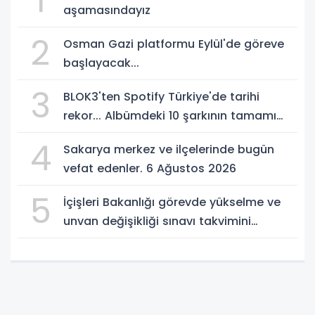
1
aşamasındayız
2
Osman Gazi platformu Eylül'de göreve
başlayacak...
3
BLOK3'ten Spotify Türkiye'de tarihi
rekor... Albümdeki 10 şarkının tamamı
Top 50'ye girdi
4
Sakarya merkez ve ilçelerinde bugün
vefat edenler. 6 Ağustos 2026
5
İçişleri Bakanlığı görevde yükselme ve
unvan değişikliği sınavı takvimini
açıkladı