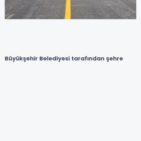
Büyükşehir Belediyesi tarafından şehre
kazandırılan yeni bir ulaşım koridoru
Alparslan Türkeş Caddesi’nde yol çizgisi,
bordür boyama ve yaya geçidi imalat
çalışmaları tamamlandı. 700 metrelik yeni
duble yol araç trafiğine açılırken, peyzaj ve
modern aydınlatma çalışmalarıyla
üstyapısı tamamlanacak güzergâh son
görünümüne kavuşacak.