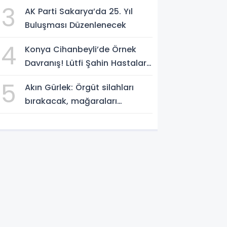
Ağustos 2026
3
AK Parti Sakarya’da 25. Yıl
Buluşması Düzenlenecek
4
Konya Cihanbeyli’de Örnek
Davranış! Lütfi Şahin Hastalara
Kitap Hediye Etti
5
Akın Gürlek: Örgüt silahları
bırakacak, mağaraları
boşaltacak