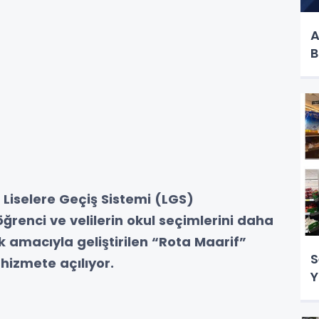
A
B
, Liselere Geçiş Sistemi (LGS)
renci ve velilerin okul seçimlerini daha
k amacıyla geliştirilen “Rota Maarif”
S
hizmete açılıyor.
Y