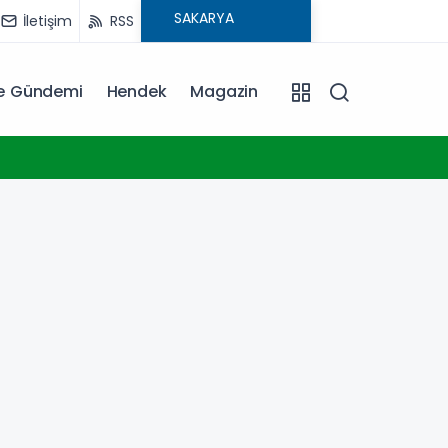
İletişim
RSS
ye Gündemi
Hendek
Magazin
13:01
Trabzon