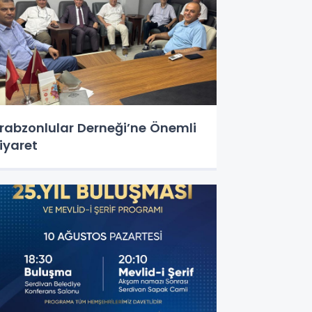
rabzonlular Derneği’ne Önemli
iyaret