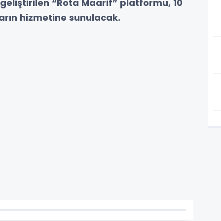
 geliştirilen “Rota Maarif” platformu, 10
ların hizmetine sunulacak.