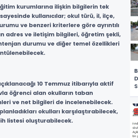
tim kurumlarına ilişkin bilgilerin tek
yesinde kullanıcılar; okul türü, il, ilçe,
rumu ve benzeri kriterlere göre ayrıntılı
adres ve iletişim bilgileri, öğretim şekli,
kontenjan durumu ve diğer temel özellikleri
üntülenebilecek.
B
D
çıklanacağı 10 Temmuz itibarıyla aktif
vla öğrenci alan okulların taban
leri ve net bilgileri de incelenebilecek.
planladıkları okulları karşılaştırabilecek,
h listesi oluşturabilecek.