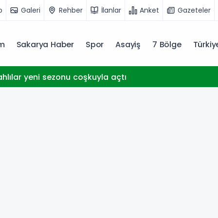
o
Galeri
Rehber
İlanlar
Anket
Gazeteler
m
Sakarya Haber
Spor
Asayiş
7 Bölge
Türki
ahlılar yeni sezonu coşkuyla açtı