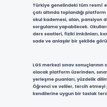
Türkiye genelindeki tüm resmî eği
çatı altında toplandığı platform sa
okul kademesi, alan, pansiyon du
sorgulama yapabilecek. Okulların 
ders saatleri, fiziki imkânları, 
sade ve anlaşılır bir şekilde gör
LGS merkezi sınav sonuçlarının a
olacak platform üzerinden, sına
yerleşme puanları, yüzdelik dilim
Öğrenci ve veliler, tercih etmeyi 
kendilerine uygun bir taslak terci