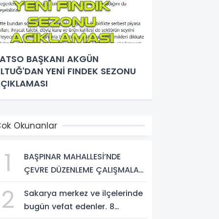
ATSO BAŞKANI AKGÜN
LTUĞ'DAN YENİ FINDEK SEZONU
ÇIKLAMASI
ok Okunanlar
1
BAŞPINAR MAHALLESİ’NDE
ÇEVRE DÜZENLEME ÇALIŞMALARI
SÜRÜYOR
2
Sakarya merkez ve ilçelerinde
bugün vefat edenler. 8