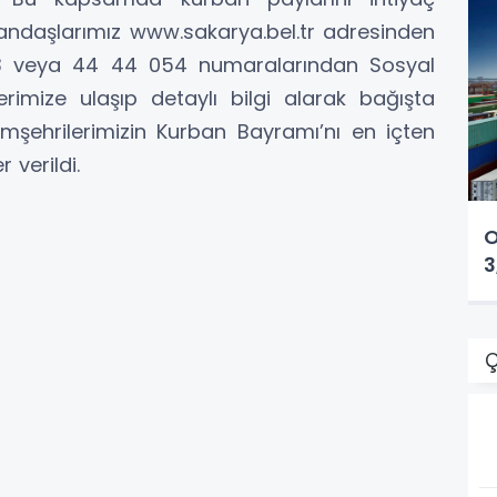
tandaşlarımız www.sakarya.bel.tr adresinden
153 veya 44 44 054 numaralarından Sosyal
erimize ulaşıp detaylı bilgi alarak bağışta
emşehrilerimizin Kurban Bayramı’nı en içten
r verildi.
O
3
Ç