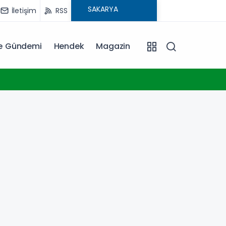
İletişim
RSS
ye Gündemi
Hendek
Magazin
20:06
Erkan