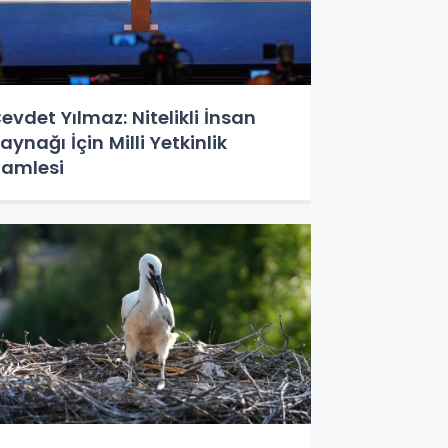
evdet Yılmaz: Nitelikli İnsan
aynağı İçin Milli Yetkinlik
amlesi