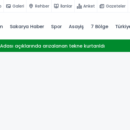
o
Galeri
Rehber
İlanlar
Anket
Gazeteler
m
Sakarya Haber
Spor
Asayiş
7 Bölge
Türki
dası açıklarında arızalanan tekne kurtarıldı