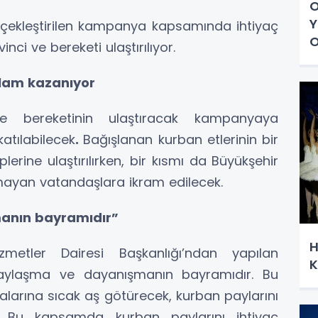
O
Y
erçekleştirilen kampanya kapsamında ihtiyaç
O
nci ve bereketi ulaştırılıyor.
nlam kazanıyor
e bereketinin ulaştıracak kampanyaya
katılabilecek
.
Bağışlanan kurban etlerinin bir
plerine ulaştırılırken, bir kısmı da Büyükşehir
mayan vatandaşlara ikram edilecek.
anın bayramıdır”
H
metler Dairesi Başkanlığı’ndan yapılan
K
aylaşma ve dayanışmanın bayramıdır. Bu
alarına sıcak aş götürecek, kurban paylarını
ız. Bu kapsamda kurban paylarını ihtiyaç