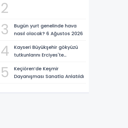
2
3
Bugün yurt genelinde hava
nasıl olacak? 6 Ağustos 2026
4
Kayseri Büyükşehir gökyüzü
tutkunlarını Erciyes'te
buluşturacak
5
Keçiören’de Keşmir
Dayanışması Sanatla Anlatıldı