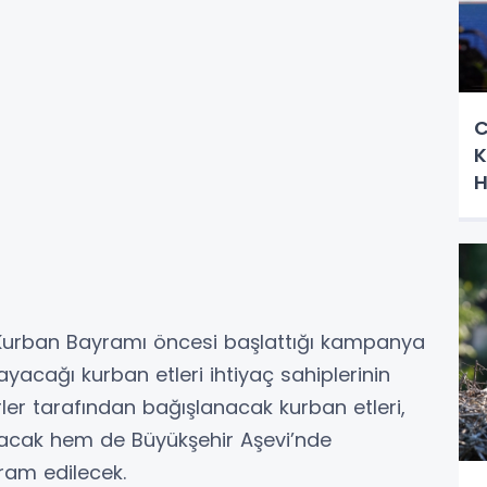
C
K
H
 Kurban Bayramı öncesi başlattığı kampanya
yacağı kurban etleri ihtiyaç sahiplerinin
erler tarafından bağışlanacak kurban etleri,
aşacak hem de Büyükşehir Aşevi’nde
ram edilecek.