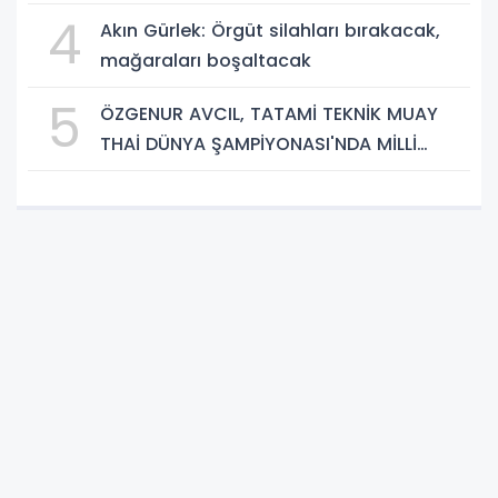
4
Akın Gürlek: Örgüt silahları bırakacak,
mağaraları boşaltacak
5
ÖZGENUR AVCIL, TATAMİ TEKNİK MUAY
THAİ DÜNYA ŞAMPİYONASI'NDA MİLLİ
TAKIM FORMASI GİYECEK