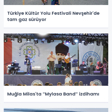
Türkiye Kültür Yolu Festivali Nevşehir'de
tam gaz sürüyor
Muğla Milas'ta ″Mylasa Band″ izdihamı