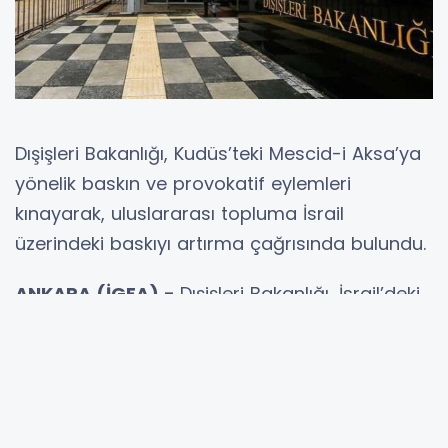
Dışişleri Bakanlığı, Kudüs’teki Mescid-i Aksa’ya
yönelik baskın ve provokatif eylemleri
kınayarak, uluslararası topluma İsrail
üzerindeki baskıyı artırma çağrısında bulundu.
ANKARA (İGFA) -
Dışişleri Bakanlığı, İsrail’deki
aşırılık yanlısı grupların güvenlik güçlerinin
koruması altında Mescid-i Aksa’ya düzenlediği
baskın ve gerçekleştirilen provokatif eylemlere
ilişkin yazılı açıklama yaptı.