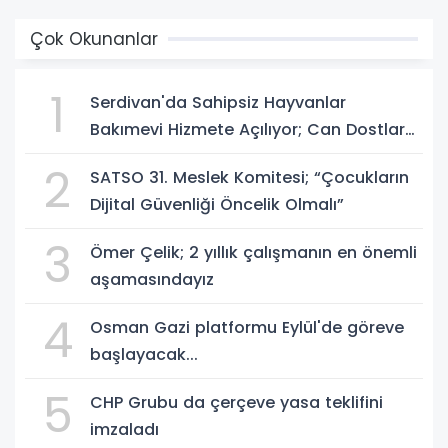
Çok Okunanlar
1
Serdivan'da Sahipsiz Hayvanlar
Bakımevi Hizmete Açılıyor; Can Dostlara
Güvenli Yuva
2
SATSO 31. Meslek Komitesi; “Çocukların
Dijital Güvenliği Öncelik Olmalı”
3
Ömer Çelik; 2 yıllık çalışmanın en önemli
aşamasındayız
4
Osman Gazi platformu Eylül'de göreve
başlayacak...
5
CHP Grubu da çerçeve yasa teklifini
imzaladı