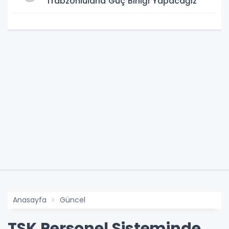
Trabzonlularla Güç Birliği Yapacağız
Anasayfa
Güncel
TSK Personel Sisteminde