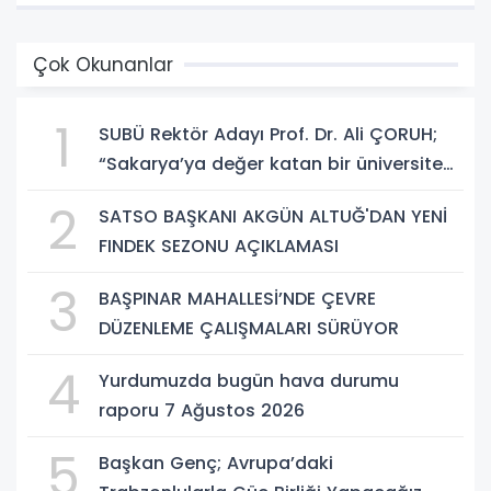
Çok Okunanlar
1
SUBÜ Rektör Adayı Prof. Dr. Ali ÇORUH;
“Sakarya’ya değer katan bir üniversite
inşa etmek istiyorum”
2
SATSO BAŞKANI AKGÜN ALTUĞ'DAN YENİ
FINDEK SEZONU AÇIKLAMASI
3
BAŞPINAR MAHALLESİ’NDE ÇEVRE
DÜZENLEME ÇALIŞMALARI SÜRÜYOR
4
Yurdumuzda bugün hava durumu
raporu 7 Ağustos 2026
5
Başkan Genç; Avrupa’daki