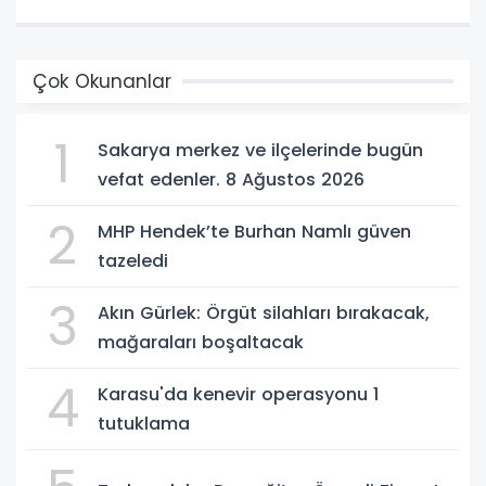
Çok Okunanlar
1
Sakarya merkez ve ilçelerinde bugün
vefat edenler. 8 Ağustos 2026
2
MHP Hendek’te Burhan Namlı güven
tazeledi
3
Akın Gürlek: Örgüt silahları bırakacak,
mağaraları boşaltacak
4
Karasu'da kenevir operasyonu 1
tutuklama