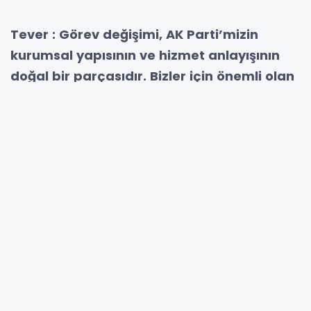
Tever : Görev değişimi, AK Parti’mizin
kurumsal yapısının ve hizmet anlayışının
doğal bir parçasıdır. Bizler için önemli olan
davamıza ve milletimize hizmet etmektir.
AK Parti Sakarya İl Başkanı Yunus Tever, İl
Yürütme Kurulu bünyesinde
gerçekleştirilen görev değişikliklerine ilişkin
yazılı bir açıklama yaptı. Tever, görev
değişimlerinin AK Parti’nin kurumsal
yapısının ve hizmet anlayışının doğal bir
parçası olduğunu belirterek, teşkilatın tüm
kademeleriyle Sakarya için çalışmaya
devam edeceklerini vurguladı.