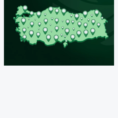
ANKARA (İGFA) -
Çevre, Şehircilik ve İklim
Değişikliği Bakanlığı, Depozito Yönetim Sistemi
(DOA) kapsamında önemli bir eşiğin geride
bırakıldığını duyurdu. Bakanlık tarafından