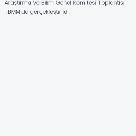
Araştırma ve Bilim Genel Komitesi Toplantısı
TBMM'de gerçekleştirildi.
ANKARA (İGFA) -
AK Parti Bursa Milletvekili
Refik Özen, toplantının açılışında yaptığı
konuşmada, GDAÜPA temsilcilerini Ankara'da
ağırlamaktan memnuniyet duyduğunu dile
getirdi.
İsrail ve ABD'nin İran'a saldırmasıyla başlayan
sürecin, bölgenin geleceğini ve küresel istikrarı
olumsuz etkilediğine işaret eden Özen, "Diğer
taraftan Ukrayna'daki savaşın yarattığı
zorluklarla karşı karşıyayız. İsrail-Filistin
meselesi de sadece bölgemiz için değil tüm
dünya için bir tehdit olmaya devam