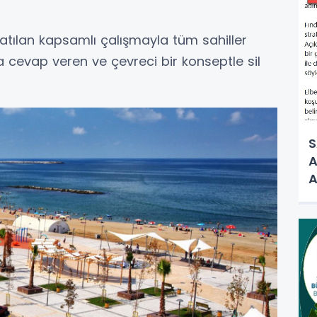
latılan kapsamlı çalışmayla tüm sahiller
ara cevap veren ve çevreci bir konseptle sil
S
A
A