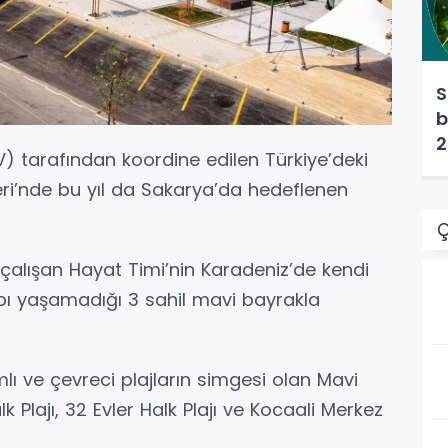
S
b
2
) tarafından koordine edilen Türkiye’deki
leri’nde bu yıl da Sakarya’da hedeflenen
Ç
le çalışan Hayat Timi’nin Karadeniz’de kendi
ı yaşamadığı 3 sahil mavi bayrakla
mlı ve çevreci plajların simgesi olan Mavi
 Plajı, 32 Evler Halk Plajı ve Kocaali Merkez