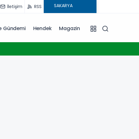
İletişim
RSS
ye Gündemi
Hendek
Magazin
17:39
Kocael