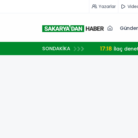
Yazarlar
Vide
Günde
17:18
SONDAKİKA
İlaç dene