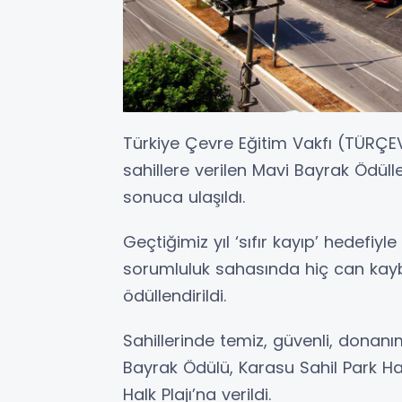
Türkiye Çevre Eğitim Vakfı (TÜRÇEV
sahillere verilen Mavi Bayrak Ödül
sonuca ulaşıldı.
Geçtiğimiz yıl ‘sıfır kayıp’ hedefiy
sorumluluk sahasında hiç can kayb
ödüllendirildi.
Sahillerinde temiz, güvenli, donanı
Bayrak Ödülü, Karasu Sahil Park Halk
Halk Plajı’na verildi.