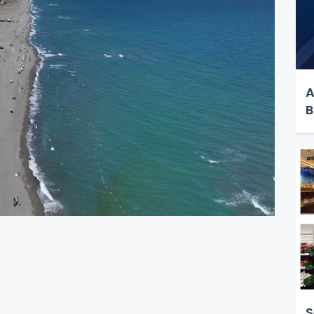
A
B
S