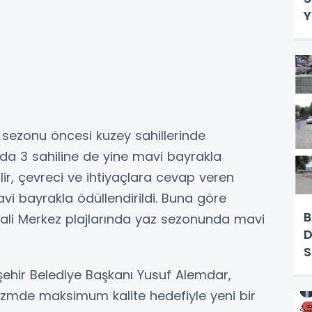
Y
 sezonu öncesi kuzey sahillerinde
nda 3 sahiline de yine mavi bayrakla
ilir, çevreci ve ihtiyaçlara cevap veren
vi bayrakla ödüllendirildi. Buna göre
B
aali Merkez plajlarında yaz sezonunda mavi
D
ehir Belediye Başkanı Yusuf Alemdar,
rizmde maksimum kalite hedefiyle yeni bir