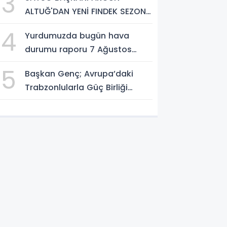
3
etmek istiyorum”
ALTUĞ'DAN YENİ FINDEK SEZONU
AÇIKLAMASI
4
Yurdumuzda bugün hava
durumu raporu 7 Ağustos
2026
5
Başkan Genç; Avrupa’daki
Trabzonlularla Güç Birliği
Yapacağız