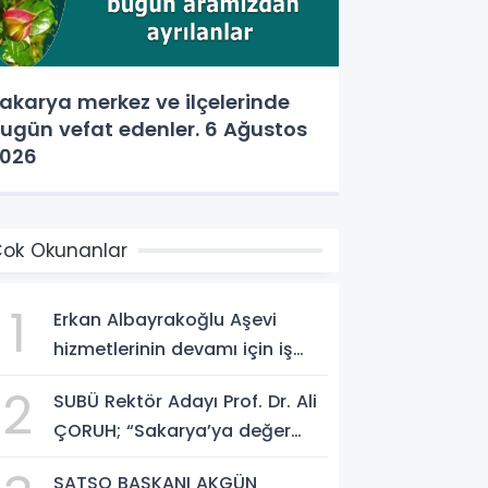
akarya merkez ve ilçelerinde
ugün vefat edenler. 6 Ağustos
026
ok Okunanlar
1
Erkan Albayrakoğlu Aşevi
hizmetlerinin devamı için iş
birliği protokolü imzalandı.
2
SUBÜ Rektör Adayı Prof. Dr. Ali
ÇORUH; “Sakarya’ya değer
katan bir üniversite inşa
SATSO BAŞKANI AKGÜN