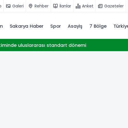
o
Galeri
Rehber
İlanlar
Anket
Gazeteler
m
Sakarya Haber
Spor
Asayiş
7 Bölge
Türki
timinde uluslararası standart dönemi