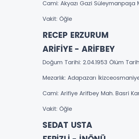
Cami: Akyazı Gazi Süleymanpaşa
Vakit: Öğle
RECEP ERZURUM
ARİFİYE - ARİFBEY
Doğum Tarihi: 2.04.1953 Ölüm Tarih
Mezarlık: Adapazarı İkizceosmaniy
Cami: Arifiye Arifbey Mah. Basri 
Vakit: Öğle
SEDAT USTA
FERİZLİ - İNÖNÜ