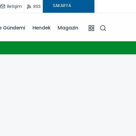
İletişim
RSS
ye Gündemi
Hendek
Magazin
23:17
Konya 