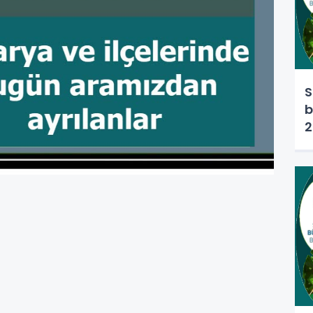
S
b
2