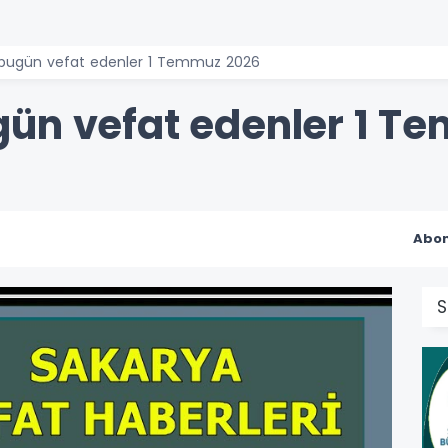
 bugün vefat edenler 1 Temmuz 2026
ün vefat edenler 1 T
Abon
S