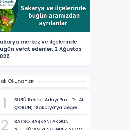
akarya merkez ve ilçelerinde
ugün vefat edenler. 2 Ağustos
026
ok Okunanlar
1
SUBÜ Rektör Adayı Prof. Dr. Ali
ÇORUH; “Sakarya’ya değer
katan bir üniversite inşa
2
SATSO BAŞKANI AKGÜN
etmek istiyorum”
ALTUĞ'DAN YENİ FINDEK SEZONU