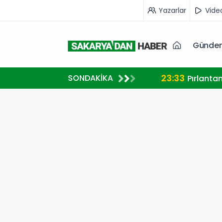
Yazarlar
Vide
Günde
23:33
SONDAKİKA
A MİLLİ TAKIM FORMASI GİYECEK
Pırlanta