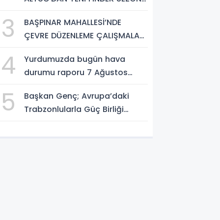
AÇIKLAMASI
3
BAŞPINAR MAHALLESİ’NDE
ÇEVRE DÜZENLEME ÇALIŞMALARI
SÜRÜYOR
4
Yurdumuzda bugün hava
durumu raporu 7 Ağustos
2026
5
Başkan Genç; Avrupa’daki
Trabzonlularla Güç Birliği
Yapacağız