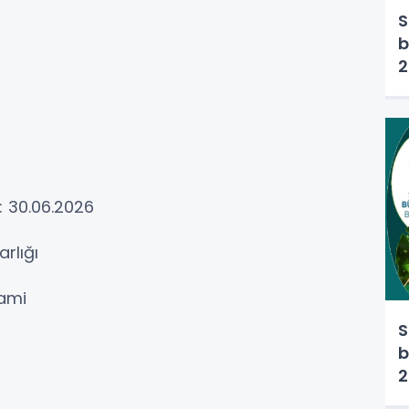
S
b
2
: 30.06.2026
arlığı
Cami
S
b
2