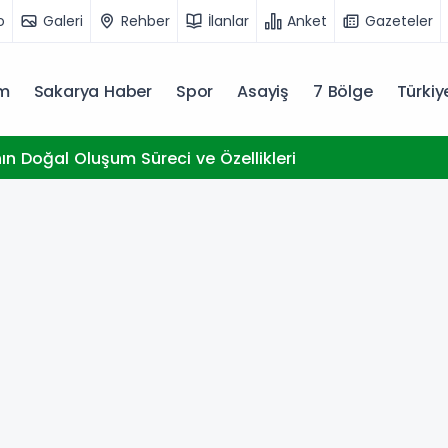
o
Galeri
Rehber
İlanlar
Anket
Gazeteler
m
Sakarya Haber
Spor
Asayiş
7 Bölge
Türki
nın Doğal Oluşum Süreci ve Özellikleri