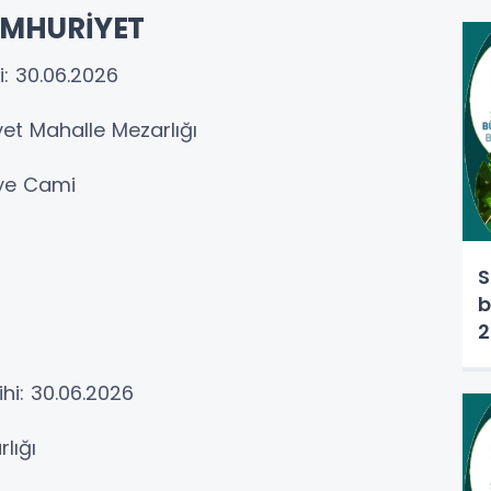
UMHURİYET
i: 30.06.2026
yet Mahalle Mezarlığı
iye Cami
S
b
2
hi: 30.06.2026
rlığı