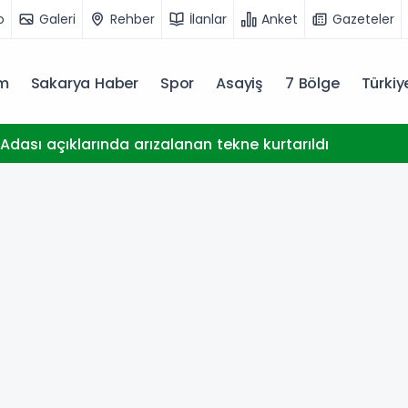
o
Galeri
Rehber
İlanlar
Anket
Gazeteler
m
Sakarya Haber
Spor
Asayiş
7 Bölge
Türki
dası açıklarında arızalanan tekne kurtarıldı