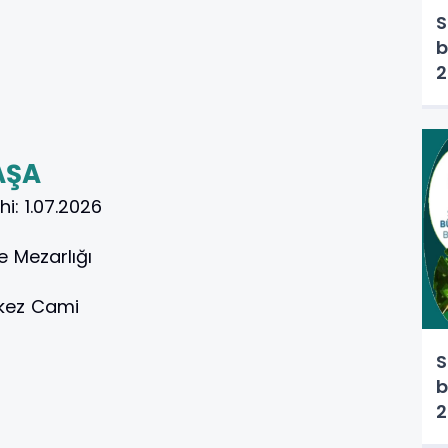
S
b
2
AŞA
hi:
1.07.2026
 Mezarlığı
rkez Cami
S
b
2