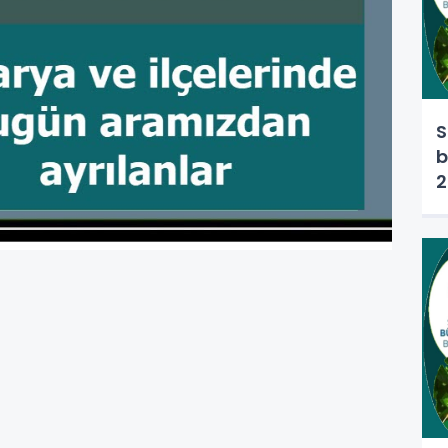
S
b
2