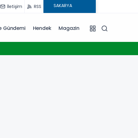
İletişim
RSS
ye Gündemi
Hendek
Magazin
20:06
Erkan