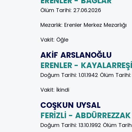
ERENLER - BAĞLAR
Ölüm Tarihi:
27.06.2026
Mezarlık:
Erenler Merkez Mezarlığı
Vakit:
Öğle
AKİF ARSLANOĞLU
ERENLER - KAYALARREŞ
Doğum Tarihi:
1.01.1942
Ölüm Tarihi
Vakit:
İkindi
COŞKUN UYSAL
FERİZLİ - ABDÜRREZZAK
Doğum Tarihi:
13.10.1992
Ölüm Tarih