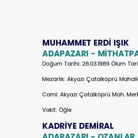
MUHAMMET ERDİ IŞIK
ADAPAZARI - MİTHATP
Doğum Tarihi:
26.03.1989
Ölüm Tari
Mezarlık:
Akyazı Çatalköprü Mahalle
Cami:
Akyazı Çatalköprü Mah. Me
Vakit:
Öğle
KADRİYE DEMİRAL
ADAPAZARI - OZANLAR