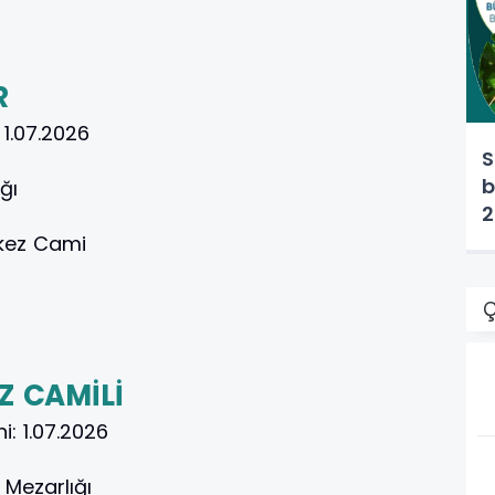
R
:
1.07.2026
S
b
ğı
2
rkez Cami
Ç
Z CAMİLİ
hi:
1.07.2026
 Mezarlığı