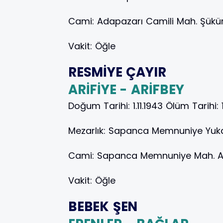
Cami:
Adapazarı Camili Mah. Şükü
Vakit:
Öğle
RESMİYE ÇAYIR
ARİFİYE - ARİFBEY
Doğum Tarihi:
1.11.1943
Ölüm Tarihi:
Mezarlık:
Sapanca Memnuniye Yukar
Cami:
Sapanca Memnuniye Mah. A
Vakit:
Öğle
BEBEK ŞEN