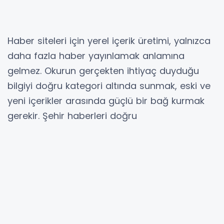
Haber siteleri için yerel içerik üretimi, yalnızca
daha fazla haber yayınlamak anlamına
gelmez. Okurun gerçekten ihtiyaç duyduğu
bilgiyi doğru kategori altında sunmak, eski ve
yeni içerikler arasında güçlü bir bağ kurmak
gerekir. Şehir haberleri doğru
yapılandırıldığında hem kullanıcıya hem de
arama motorlarına daha net bir konu sinyali
verir.
Özellikle yaz sezonu başlığında yaşanan
gelişmeler, İzmir'in farklı ilçelerinde farklı
sonuçlar doğurabilir. Sahil ilçeleri, turizm